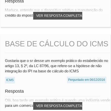
Resposta
Marluce, entendo que o dispositivo relativo a manutenção do
crédito do imposto pago na operaçaõ de i...
VER RESPOSTA COMPLETA
BASE DE CÁLCULO DO ICMS
Gostaria que o sr desse um exemplo prático do estabelecido no
artigo 13, § 2º, da LC 87/96, que refere-se a hipótese de não
integração do IPI na base de cálculo do ICMS
Perguntado em 06/12/2016
ICMS
Resposta
Olá, boa tarde um exemplo prático é quando uma indústria vende
para um comercial atacadista. Neste c...
VER RESPOSTA COMPLETA