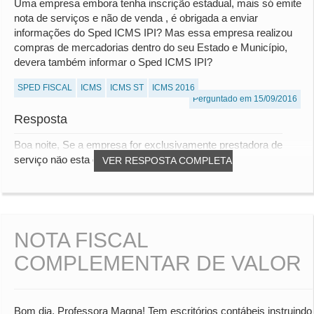
Uma empresa embora tenha inscrição estadual, mais só emite
nota de serviços e não de venda , é obrigada a enviar
informações do Sped ICMS IPI? Mas essa empresa realizou
compras de mercadorias dentro do seu Estado e Município,
devera também informar o Sped ICMS IPI?
SPED FISCAL
ICMS
ICMS ST
ICMS 2016
Perguntado em 15/09/2016
Resposta
Boa noite, Se a empresa for exclusivamente prestadora de
serviço não esta obrigada a enviar o SPED F...
VER RESPOSTA COMPLETA
NOTA FISCAL
COMPLEMENTAR DE VALOR
Bom dia, Professora Magna! Tem escritórios contábeis instruindo