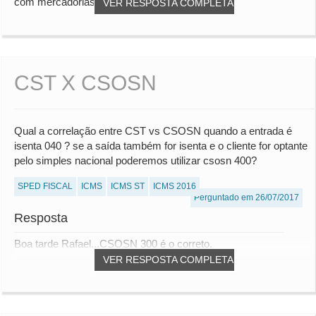
com mercadorias com fins comerciais,...
VER RESPOSTA COMPLETA
CST X CSOSN
Qual a correlação entre CST vs CSOSN quando a entrada é
isenta 040 ? se a saída também for isenta e o cliente for optante
pelo simples nacional poderemos utilizar csosn 400?
SPED FISCAL
ICMS
ICMS ST
ICMS 2016
Perguntado em 26/07/2017
Resposta
Boa tarde Rafael...CSOSN 300 é o correto.
VER RESPOSTA COMPLETA