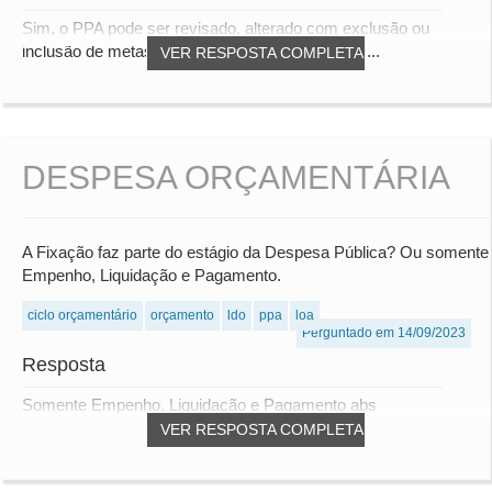
Sim, o PPA pode ser revisado, alterado com exclusão ou
inclusão de metas e programas ( salvo algumas...
VER RESPOSTA COMPLETA
DESPESA ORÇAMENTÁRIA
A Fixação faz parte do estágio da Despesa Pública? Ou somente
Empenho, Liquidação e Pagamento.
ciclo orçamentário
orçamento
ldo
ppa
loa
Perguntado em 14/09/2023
Resposta
Somente Empenho, Liquidação e Pagamento abs
VER RESPOSTA COMPLETA