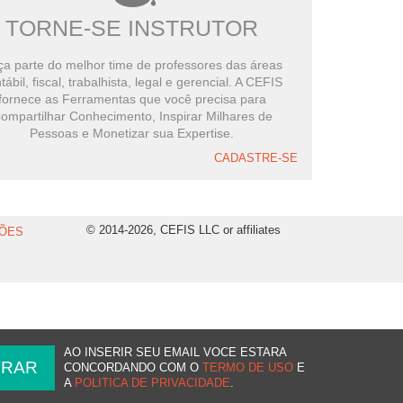
TORNE-SE INSTRUTOR
a parte do melhor time de professores das áreas
tábil, fiscal, trabalhista, legal e gerencial. A CEFIS
fornece as Ferramentas que você precisa para
ompartilhar Conhecimento, Inspirar Milhares de
Pessoas e Monetizar sua Expertise.
CADASTRE-SE
© 2014-2026, CEFIS LLC or affiliates
ÕES
AO INSERIR SEU EMAIL VOCE ESTARA
CONCORDANDO COM O
TERMO DE USO
E
A
POLITICA DE PRIVACIDADE
.