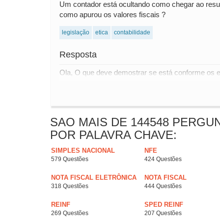
Um contador está ocultando como chegar ao result
como apurou os valores fiscais ?
legislação
etica
contabilidade
Resposta
Ola, O que deve demostrar se está conforme os em
SAO MAIS DE 144548 PERGU
POR PALAVRA CHAVE:
SIMPLES NACIONAL
NFE
579 Questões
424 Questões
NOTA FISCAL ELETRÔNICA
NOTA FISCAL
318 Questões
444 Questões
REINF
SPED REINF
269 Questões
207 Questões