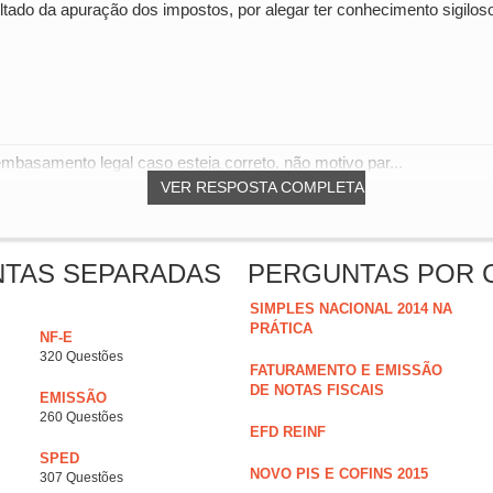
ado da apuração dos impostos, por alegar ter conhecimento sigiloso
basamento legal caso esteja correto, não motivo par...
VER RESPOSTA COMPLETA
NTAS SEPARADAS
PERGUNTAS POR 
SIMPLES NACIONAL 2014 NA
PRÁTICA
NF-E
320 Questões
FATURAMENTO E EMISSÃO
DE NOTAS FISCAIS
EMISSÃO
260 Questões
EFD REINF
SPED
NOVO PIS E COFINS 2015
307 Questões