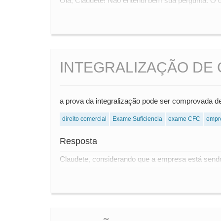
Olá, Claudete! Não entendi bem sua pergunta. O 
INTEGRALIZAÇÃO DE 
a prova da integralização pode ser comprovada de
direito comercial
Exame Suficiencia
exame CFC
empr
Resposta
Claudete, considerando que a empresa está sendo 