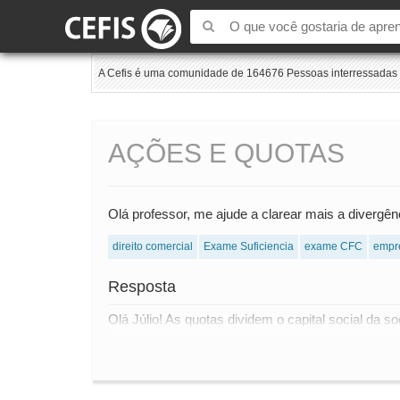
A Cefis é uma comunidade de 164676 Pessoas interressadas e
AÇÕES E QUOTAS
Olá professor, me ajude a clarear mais a diverg
direito comercial
Exame Suficiencia
exame CFC
empr
Resposta
Olá Júlio! As quotas dividem o capital social da so