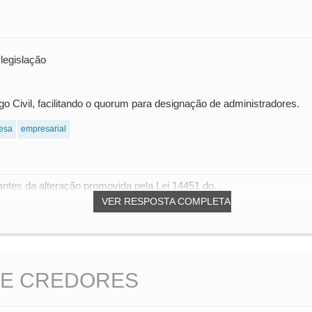
legislação
igo Civil, facilitando o quorum para designação de administradores.
esa
empresarial
 antes da alteração promovida pela Lei 14451 do...
VER RESPOSTA COMPLETA
DE CREDORES