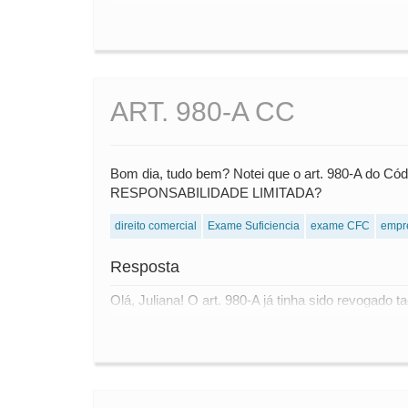
ART. 980-A CC
Bom dia, tudo bem? Notei que o art. 980-A do Có
RESPONSABILIDADE LIMITADA?
direito comercial
Exame Suficiencia
exame CFC
empr
Resposta
Olá, Juliana! O art. 980-A já tinha sido revogado t