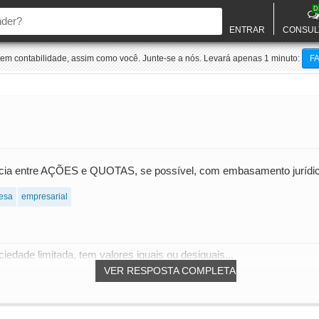
D
ENTRAR
CONSUL
m contabilidade, assim como você. Junte-se a nós. Levará apenas 1 minuto:
F
ência entre AÇÕES e QUOTAS, se possível, com embasamento jurídic
esa
empresarial
ciedade limitada, tem valores iguais ou desiguais...
VER RESPOSTA COMPLETA