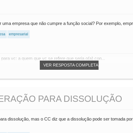
tratar uma empresa que não cumpre a função social? Por exemplo, emp
esa
empresarial
para vc: a quem que vc se refere que seria o(a) con...
VER RESPOSTA COMPLETA
BERAÇÃO PARA DISSOLUÇÃO
para dissolução, mas o CC diz que a dissolução pode ser tomada por 