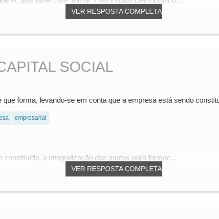
que vc quis dizer com "tomar"? No Estado Democrático...
VER RESPOSTA COMPLETA
CAPITAL SOCIAL
 que forma, levando-se em conta que a empresa está sendo constituí
esa
empresarial
constituída, a integralização das quotas para formaç...
VER RESPOSTA COMPLETA