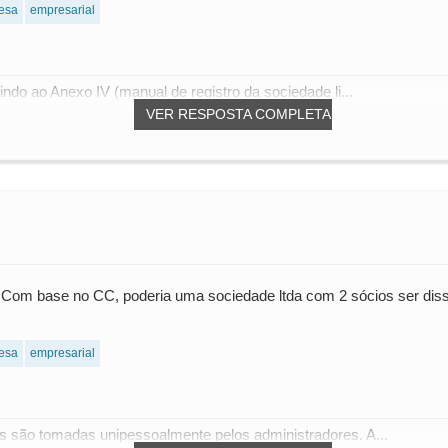
esa
empresarial
ndo ao Anexo IV (manual de registro da sociedade li...
VER RESPOSTA COMPLETA
! Com base no CC, poderia uma sociedade ltda com 2 sócios ser diss
esa
empresarial
 são tomadas unipessoalmente pelos administradores. A...