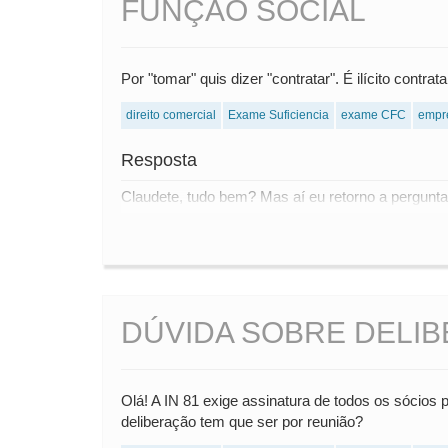
FUNÇÃO SOCIAL
Por "tomar" quis dizer "contratar". É ilícito con
direito comercial
Exame Suficiencia
exame CFC
empr
Resposta
Claudete, tudo bem? Mas aí eu retorno a pergunta 
DÚVIDA SOBRE DELI
Olá! A IN 81 exige assinatura de todos os sócios 
deliberação tem que ser por reunião?