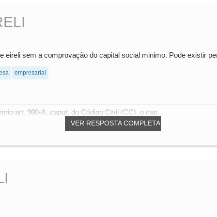
RELI
 de eireli sem a comprovação do capital social minimo. Pode existir p
esa
empresarial
rio art. 980-A, caput, do Código Civil (CC), o cap...
VER RESPOSTA COMPLETA
I