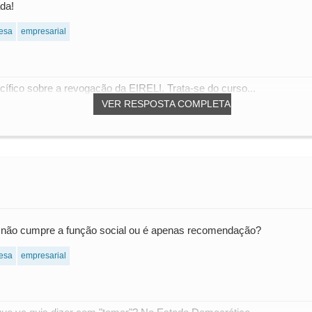
da!
esa
empresarial
fico sobre a revogação da EIRELI. Trata-se do curso...
VER RESPOSTA COMPLETA
e não cumpre a função social ou é apenas recomendação?
esa
empresarial