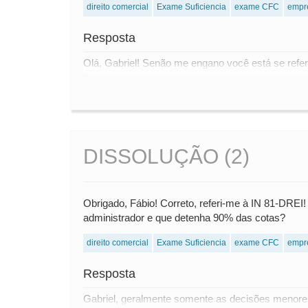
direito comercial
Exame Suficiencia
exame CFC
empr
Resposta
Olá, Gabriel! Senão me engano você está se referi
DISSOLUÇÃO (2)
Obrigado, Fábio! Correto, referi-me à IN 81-DREI
administrador e que detenha 90% das cotas?
direito comercial
Exame Suficiencia
exame CFC
empr
Resposta
Gabriel, geralmente somente as decisões menores