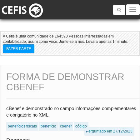
Toggle
navigatio
A Cefis é uma comunidade de 164593 Pessoas interressadas em
contabilidade, assim como você. Junte-se a nós. Levará apenas 1 minuto:
FAZER PARTE
FORMA DE DEMONSTRAR
CBENEF
cBenef e demonstrado no campo informações complementares
e obrigatório no XML
benefícios fiscais
benefício
cbenef
código
Perguntado em 27/12/2023