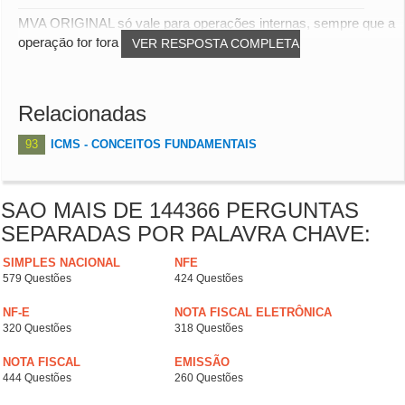
MVA ORIGINAL só vale para operações internas, sempre que a
operação for fora do estado é obrigatório...
VER RESPOSTA COMPLETA
Relacionadas
93
ICMS - CONCEITOS FUNDAMENTAIS
SAO MAIS DE 144366 PERGUNTAS
SEPARADAS POR PALAVRA CHAVE:
SIMPLES NACIONAL
NFE
579 Questões
424 Questões
NF-E
NOTA FISCAL ELETRÔNICA
320 Questões
318 Questões
NOTA FISCAL
EMISSÃO
444 Questões
260 Questões