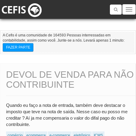
Toggle
navigatio
A Cefis é uma comunidade de 164593 Pessoas interressadas em
contabilidade, assim como você. Junte-se a nós. Levará apenas 1 minuto:
FAZER PARTE
DEVOL DE VENDA PARA NÃO
CONTRIBUINTE
Quando eu faço a nota de entrada, também deve destacar o
imposto que teve na nota de saída. Nesse caso eu posso me
creditar ? Aí ja me compensaria o valor do difal pago do não
contribuinte.
comércio
ecommerce
e-commerce
eletrônico
ICMS