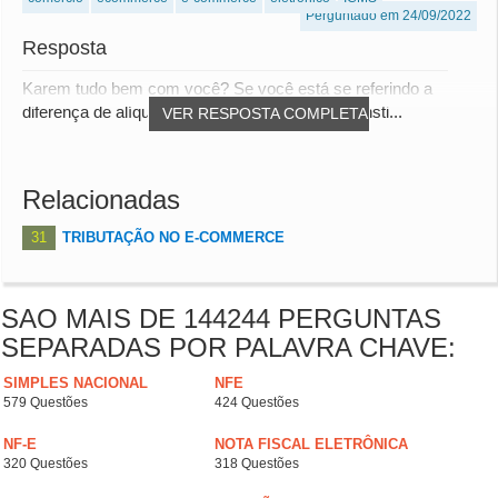
Perguntado em 24/09/2022
Resposta
Karem tudo bem com você? Se você está se referindo a
diferença de alíquotas do ICMS da Emenda Consti...
VER RESPOSTA COMPLETA
Relacionadas
31
TRIBUTAÇÃO NO E-COMMERCE
SAO MAIS DE 144244 PERGUNTAS
SEPARADAS POR PALAVRA CHAVE:
SIMPLES NACIONAL
NFE
579 Questões
424 Questões
NF-E
NOTA FISCAL ELETRÔNICA
320 Questões
318 Questões