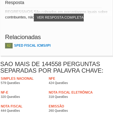
Resposta
REGRESSIVOS São cobrados em porcentagens iguais sobre
contribuintes, não levando em conta a capaci...
VER RESPOSTA COMPLETA
Relacionadas
62
SPED FISCAL ICMS/IPI
SAO MAIS DE 144558 PERGUNTAS
SEPARADAS POR PALAVRA CHAVE:
SIMPLES NACIONAL
NFE
579 Questões
424 Questões
NF-E
NOTA FISCAL ELETRÔNICA
320 Questões
318 Questões
NOTA FISCAL
EMISSÃO
444 Questões
260 Questões