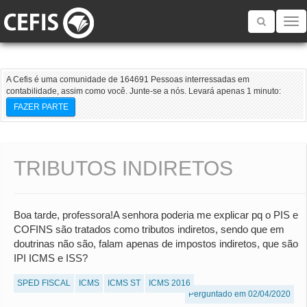
Toggle
navigatio
A Cefis é uma comunidade de 164691 Pessoas interressadas em
contabilidade, assim como você. Junte-se a nós. Levará apenas 1 minuto:
FAZER PARTE
TRIBUTOS INDIRETOS
Boa tarde, professora!A senhora poderia me explicar pq o PIS e
COFINS são tratados como tributos indiretos, sendo que em
doutrinas não são, falam apenas de impostos indiretos, que são
IPI ICMS e ISS?
SPED FISCAL
ICMS
ICMS ST
ICMS 2016
Perguntado em 02/04/2020