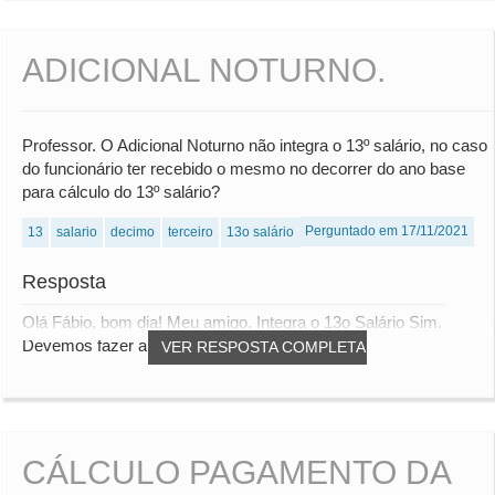
ADICIONAL NOTURNO.
Professor. O Adicional Noturno não integra o 13º salário, no caso
do funcionário ter recebido o mesmo no decorrer do ano base
para cálculo do 13º salário?
Perguntado em 17/11/2021
13
salario
decimo
terceiro
13o salário
Resposta
Olá Fábio, bom dia! Meu amigo. Integra o 13o Salário Sim.
Devemos fazer a apuração das médias desse...
VER RESPOSTA COMPLETA
CÁLCULO PAGAMENTO DA