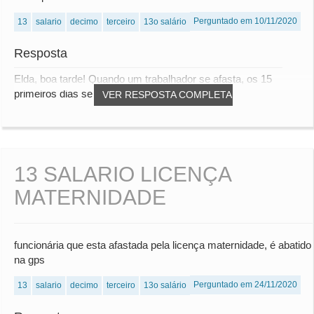
Perguntado em 10/11/2020
13
salario
decimo
terceiro
13o salário
Resposta
Elda, boa tarde! Quando um trabalhador se afasta, os 15
primeiros dias será pago pela empresa. Depoi...
VER RESPOSTA COMPLETA
13 SALARIO LICENÇA
MATERNIDADE
funcionária que esta afastada pela licença maternidade, é abatido
na gps
Perguntado em 24/11/2020
13
salario
decimo
terceiro
13o salário