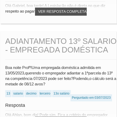
Olá Gabriel, boa tarde! A Legislação não é direta no que diz
respeito ao pagamento em parcela única....
VER RESPOSTA COMPLETA
ADIANTAMENTO 13º SALARIO
- EMPREGADA DOMÉSTICA
Boa noite Profº!Uma empregada doméstica admitida em
13/05/2023,querendo o empregador adiantar a 1ªparcela do 13º
na competência 07/2023 pode ser feito?Podendo,o cálculo será a
metade de 08/12 avos?
13
salario
decimo
terceiro
13o salário
Perguntado em 03/07/2023
Resposta
Olá Ahlan, bom dia! Pode sim. Fica a critério do empregador