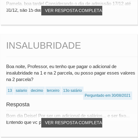
Pamela. boa tarde! Considerando o dia de admissão 17/12 até
31/12, são 15 dias trabalhados.
VER RESPOSTA COMPLETA
INSALUBRIDADE
Boa noite, Professor, eu tenho que pagar o adicional de
insalubridade na 1 e na 2 parcela, ou posso pagar esses valores
na 2 parcela?
13
salario
decimo
terceiro
13o salário
Perguntado em 30/08/2021
Resposta
Bom dia Deise! Por ser um adicional de salários... e ser fixo...
Entendo que vc pode pagar metade em...
VER RESPOSTA COMPLETA