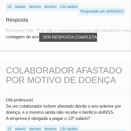
13
salario
decimo
terceiro
13o salário
Perguntado em 30/03/2021
Resposta
Boa tarde! Sim. Pois não é considerado o dia não trabalhado para
contagem do avo.
VER RESPOSTA COMPLETA
COLABORADOR AFASTADO
POR MOTIVO DE DOENÇA
Olá professor!
Se um colaborador estiver afastado desde o ano anterior por
doença, e o mesmo ainda não recebe o benficio doINSS.
A empresa é obrigada a pagar o 13º salário?
13
salario
decimo
terceiro
13o salário