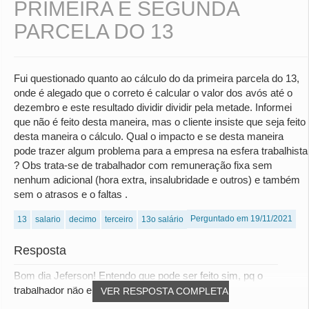
PRIMEIRA E SEGUNDA
PARCELA DO 13
Fui questionado quanto ao cálculo do da primeira parcela do 13,
onde é alegado que o correto é calcular o valor dos avós até o
dezembro e este resultado dividir dividir pela metade. Informei
que não é feito desta maneira, mas o cliente insiste que seja feito
desta maneira o cálculo. Qual o impacto e se desta maneira
pode trazer algum problema para a empresa na esfera trabalhista
? Obs trata-se de trabalhador com remuneração fixa sem
nenhum adicional (hora extra, insalubridade e outros) e também
sem o atrasos e o faltas .
Perguntado em 19/11/2021
13
salario
decimo
terceiro
13o salário
Resposta
Bom dia Jeferson! Entendo que pode ser feito sim, pq o
trabalhador não esta sendo prejudicado e assi...
VER RESPOSTA COMPLETA