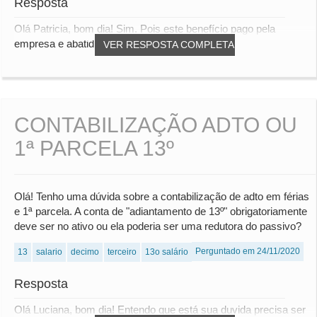
Resposta
Olá Patricia, bom dia! Sim. Pois este benefício pago pela
empresa e abatido na gps conforme a lei 82...
VER RESPOSTA COMPLETA
CONTABILIZAÇÃO ADTO OU
1ª PARCELA 13º
Olá! Tenho uma dúvida sobre a contabilização de adto em férias
e 1ª parcela. A conta de "adiantamento de 13º" obrigatoriamente
deve ser no ativo ou ela poderia ser uma redutora do passivo?
Perguntado em 24/11/2020
13
salario
decimo
terceiro
13o salário
Resposta
Olá Luciana, bom dia! Entendo que está sua duvida precisa ser