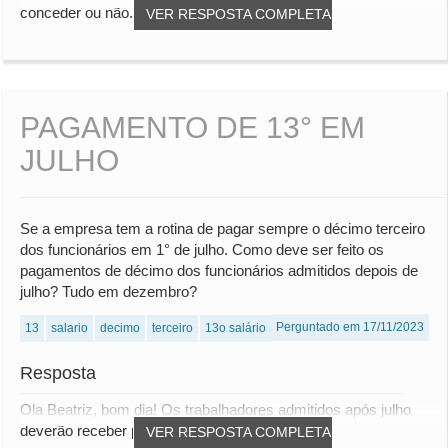
conceder ou não.
VER RESPOSTA COMPLETA
PAGAMENTO DE 13° EM
JULHO
Se a empresa tem a rotina de pagar sempre o décimo terceiro
dos funcionários em 1° de julho. Como deve ser feito os
pagamentos de décimo dos funcionários admitidos depois de
julho? Tudo em dezembro?
Perguntado em 17/11/2023
13
salario
decimo
terceiro
13o salário
Resposta
Ola Beatriz, bom dia! Os trabalhadores admitidos após julho
deverão receber pelo menos a primeira pa...
VER RESPOSTA COMPLETA