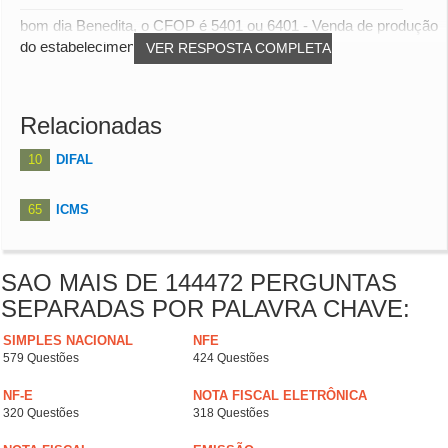
bom dia Benedita, o CFOP é 5401 ou 6401 - Venda de produção
do estabelecimento em operação com produ...
VER RESPOSTA COMPLETA
Relacionadas
10
DIFAL
65
ICMS
SAO MAIS DE 144472 PERGUNTAS
SEPARADAS POR PALAVRA CHAVE:
SIMPLES NACIONAL
NFE
579 Questões
424 Questões
NF-E
NOTA FISCAL ELETRÔNICA
320 Questões
318 Questões