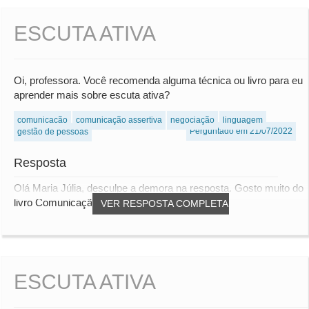
ESCUTA ATIVA
Oi, professora. Você recomenda alguma técnica ou livro para eu
aprender mais sobre escuta ativa?
comunicação
comunicação assertiva
negociação
linguagem
Perguntado em 21/07/2022
gestão de pessoas
Resposta
Olá Maria Júlia, desculpe a demora na resposta. Gosto muito do
livro Comunicação Não-violenta, de Ma...
VER RESPOSTA COMPLETA
ESCUTA ATIVA