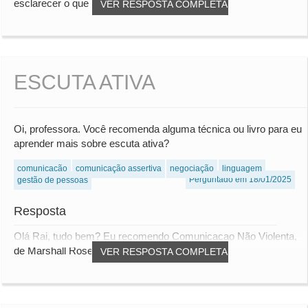
esclarecer o que precisa, agradeço. Um...
VER RESPOSTA COMPLETA
ESCUTA ATIVA
Oi, professora. Você recomenda alguma técnica ou livro para eu
aprender mais sobre escuta ativa?
comunicação
comunicação assertiva
negociação
linguagem
Perguntado em 18/01/2025
gestão de pessoas
Resposta
Olá Rai, tudo bem? Eu recomendo Comunicaçao Não Violenta,
de Marshall Rosenberg, que trata da esc...
VER RESPOSTA COMPLETA