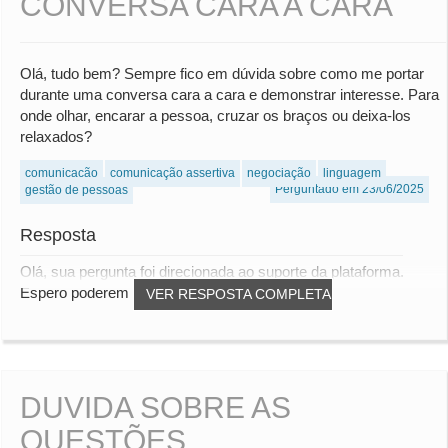
CONVERSA CARA A CARA
Olá, tudo bem? Sempre fico em dúvida sobre como me portar
durante uma conversa cara a cara e demonstrar interesse. Para
onde olhar, encarar a pessoa, cruzar os braços ou deixa-los
relaxados?
comunicação
comunicação assertiva
negociação
linguagem
Perguntado em 23/06/2025
gestão de pessoas
Resposta
Olá, sua pergunta foi direcionada ao suporte da plataforma.
Espero poderem solucionar. Obrigada!...
VER RESPOSTA COMPLETA
DUVIDA SOBRE AS
QUESTÕES