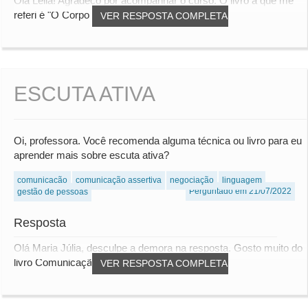
Olá Leila! Agradeço por acompanhar o curso. O livro a que me
referi é "O Corpo Fala: A linguagem Sil...
VER RESPOSTA COMPLETA
ESCUTA ATIVA
Oi, professora. Você recomenda alguma técnica ou livro para eu
aprender mais sobre escuta ativa?
comunicação
comunicação assertiva
negociação
linguagem
Perguntado em 21/07/2022
gestão de pessoas
Resposta
Olá Maria Júlia, desculpe a demora na resposta. Gosto muito do
livro Comunicação Não-violenta, de Ma...
VER RESPOSTA COMPLETA