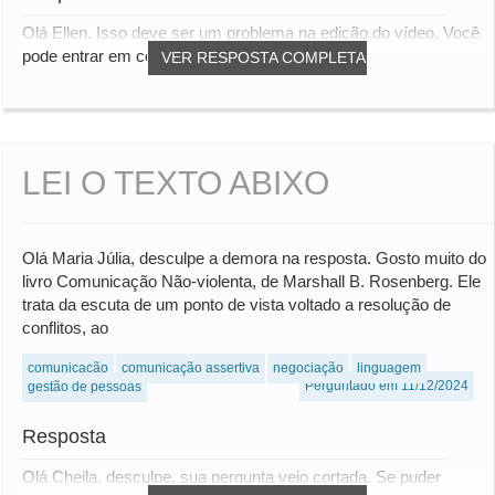
Olá Ellen. Isso deve ser um problema na edição do vídeo. Você
pode entrar em contato com a área d...
VER RESPOSTA COMPLETA
LEI O TEXTO ABIXO
Olá Maria Júlia, desculpe a demora na resposta. Gosto muito do
livro Comunicação Não-violenta, de Marshall B. Rosenberg. Ele
trata da escuta de um ponto de vista voltado a resolução de
conflitos, ao
comunicação
comunicação assertiva
negociação
linguagem
Perguntado em 11/12/2024
gestão de pessoas
Resposta
Olá Cheila, desculpe, sua pergunta veio cortada. Se puder