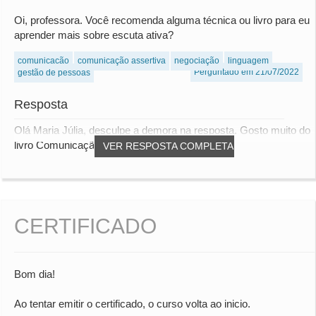
Oi, professora. Você recomenda alguma técnica ou livro para eu
aprender mais sobre escuta ativa?
comunicação
comunicação assertiva
negociação
linguagem
Perguntado em 21/07/2022
gestão de pessoas
Resposta
Olá Maria Júlia, desculpe a demora na resposta. Gosto muito do
livro Comunicação Não-violenta, de Ma...
VER RESPOSTA COMPLETA
CERTIFICADO
Bom dia!
Ao tentar emitir o certificado, o curso volta ao inicio.