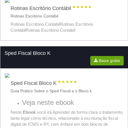
Rotinas Escritório Contábil
Rotinas Escritório Contábil
Rotinas Escritório ContábilRotinas Escritório
ContábilRotinas Escritório Contábil
Sped Fiscal Bloco K
Baixe grátis
Sped Fiscal Bloco K
Guia Prático Sobre o Sped Fiscal e o Bloco k
Veja neste ebook
Neste
Ebook
você irá Aprender de forma clara o tratamento,
tanto legal como técnico, relacionado à escrituração fiscal
digital de ICMS e IPI, com ênfase em dois blocos de