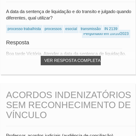
A data da sentença de liquidação e do transito e julgado quando
diferentes, qual utilizar?
processo trabalhista
processos
esocial
transmissão
IN 2139
Perguntado em 10/10/2023
Resposta
Boa tarde Victória. Atender a data da sentença de liquidação.
VER RESPOSTA COMPLETA
ACORDOS INDENIZATÓRIOS
SEM RECONHECIMENTO DE
VÍNCULO
Professor, acordos judiciais (audiência de conciliação),