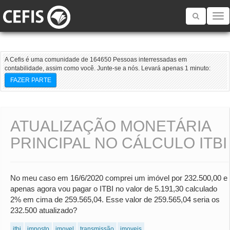
Toggle
navigatio
A Cefis é uma comunidade de 164650 Pessoas interressadas em
contabilidade, assim como você. Junte-se a nós. Levará apenas 1 minuto:
FAZER PARTE
ATUALIZAÇÃO MONETÁRIA
PRINCIPAL NO CÁLCULO ITBI
No meu caso em 16/6/2020 comprei um imóvel por 232.500,00 e
apenas agora vou pagar o ITBI no valor de 5.191,30 calculado
2% em cima de 259.565,04. Esse valor de 259.565,04 seria os
232.500 atualizado?
itbi
imposto
imovel
transmissão
imoveis