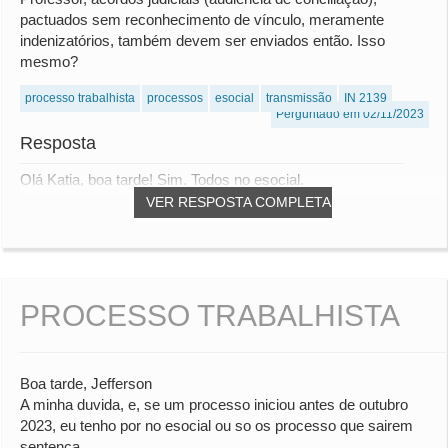
pactuados sem reconhecimento de vínculo, meramente
indenizatórios, também devem ser enviados então. Isso
mesmo?
processo trabalhista
processos
esocial
transmissão
IN 2139
Perguntado em 02/11/2023
Resposta
Olá Katia, boa tarde! Sim. Todos no esocial.
VER RESPOSTA COMPLETA
PROCESSO TRABALHISTA
Boa tarde, Jefferson
A minha duvida, e, se um processo iniciou antes de outubro
2023, eu tenho por no esocial ou so os processo que sairem
sentença.