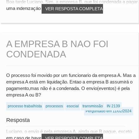
Boa tarde Luciano, Sim, a empresa B, que foi condenada a pagar
uma indenização à empresa A, deve inf...
VER RESPOSTA COMPLETA
A EMPRESA B NAO FOI
CONDENADA
O processo foi movido por um funcionario da empresa A. Mas a
empresa A está em liquidação. Entao a empresa B assumirá o
pagamento,mas não é a condenada. O envio(eventos) é pela
empresa A ou B?
processo trabalhista
processos
esocial
transmissão
IN 2139
Perguntado em 11/02/2024
Resposta
Luciano, o envio é pela empresa A, ainda que B pague, exceto
em caso de haver processo de concordata...
VER RESPOSTA COMPLETA