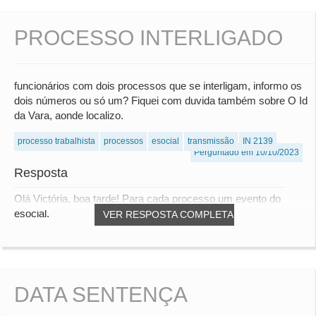
PROCESSO INTERLIGADO
funcionários com dois processos que se interligam, informo os
dois números ou só um? Fiquei com duvida também sobre O Id
da Vara, aonde localizo.
processo trabalhista
processos
esocial
transmissão
IN 2139
Perguntado em 10/10/2023
Resposta
Olá Victória, boa tarde! Para cada processo um evento do
esocial.
VER RESPOSTA COMPLETA
DATA SENTENÇA