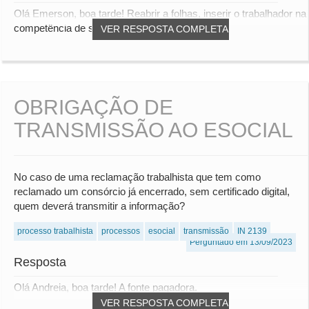
Olá Emerson, boa tarde! Reabrir a folhas, inserir o trabalhador na
competência de sua admissão, repr...
VER RESPOSTA COMPLETA
OBRIGAÇÃO DE
TRANSMISSÃO AO ESOCIAL
No caso de uma reclamação trabalhista que tem como
reclamado um consórcio já encerrado, sem certificado digital,
quem deverá transmitir a informação?
processo trabalhista
processos
esocial
transmissão
IN 2139
Perguntado em 13/09/2023
Resposta
Olá Andreia, boa tarde! A fonte pagadora.
VER RESPOSTA COMPLETA