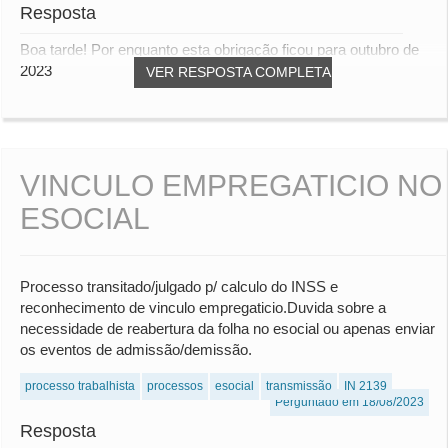
Resposta
Boa tarde! Por enquanto esta obrigação ficou para outubro de
2023
VER RESPOSTA COMPLETA
VINCULO EMPREGATICIO NO
ESOCIAL
Processo transitado/julgado p/ calculo do INSS e
reconhecimento de vinculo empregaticio.Duvida sobre a
necessidade de reabertura da folha no esocial ou apenas enviar
os eventos de admissão/demissão.
processo trabalhista
processos
esocial
transmissão
IN 2139
Perguntado em 18/08/2023
Resposta