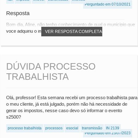
Perguntado em 07/10/2021
Resposta
Bom dia, Aline, não tenho conhecimento de qual o municipio que
voce adquiriu o imovel, mas em regra...
VER RESPOSTA COMPLETA
DÚVIDA PROCESSO
TRABALHISTA
Olá, professor! Esta semana recebi um processo trabalhista para
o meu cliente, já está julgado, porém não há necessidade de
gerar os impostos, nesse caso devo só informar o evento
s2500?
processo trabalhista
processos
esocial
transmissão
IN 2139
Perguntado em 23/07/2023