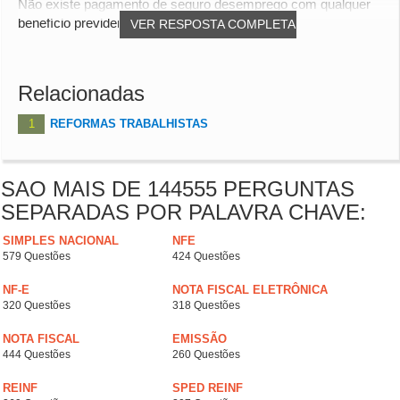
Não existe pagamento de seguro desemprego com qualquer
benefício previdenciário, salvo pensão por mo...
VER RESPOSTA COMPLETA
Relacionadas
1
REFORMAS TRABALHISTAS
SAO MAIS DE 144555 PERGUNTAS
SEPARADAS POR PALAVRA CHAVE:
SIMPLES NACIONAL
NFE
579 Questões
424 Questões
NF-E
NOTA FISCAL ELETRÔNICA
320 Questões
318 Questões
NOTA FISCAL
EMISSÃO
444 Questões
260 Questões
REINF
SPED REINF