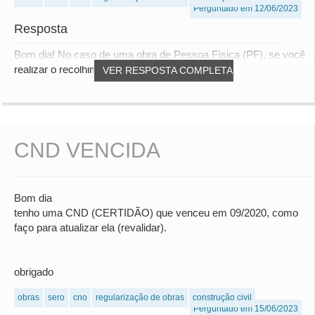
Perguntado em 12/06/2023
Resposta
Bom dia! No caso de uma obra de Pessoa Física (PF), se você
realizar o recolhimento de mais de 50% d...
VER RESPOSTA COMPLETA
CND VENCIDA
Bom dia
tenho uma CND (CERTIDÃO) que venceu em 09/2020, como
faço para atualizar ela (revalidar).
obrigado
obras
sero
cno
regularização de obras
construção civil
Perguntado em 15/06/2023