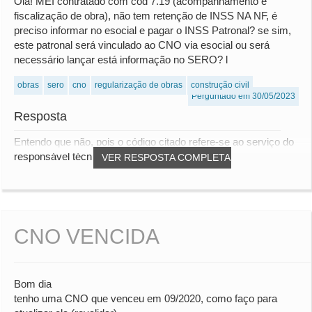
Olá! MEI contratado com cód 7.19 (acompanhamento e
fiscalização de obra), não tem retenção de INSS NA NF, é
preciso informar no esocial e pagar o INSS Patronal? se sim,
este patronal será vinculado ao CNO via esocial ou será
necessário lançar está informação no SERO? l
obras
sero
cno
regularização de obras
construção civil
Perguntado em 30/05/2023
Resposta
Entendo que não, pois o código citado refere-se ao serviço do
responsável técnico das obra, a não a...
VER RESPOSTA COMPLETA
CNO VENCIDA
Bom dia
tenho uma CNO que venceu em 09/2020, como faço para