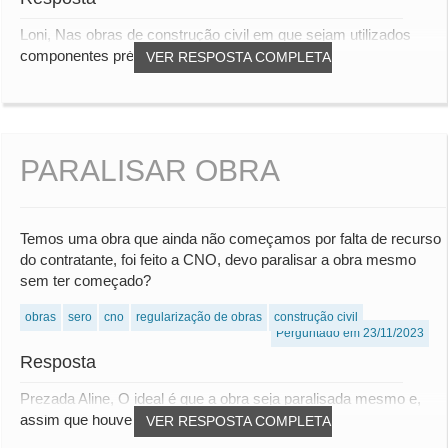
Loni, Nas obras de construção civil em que sejam utilizados
componentes pré-fabricados ou prémoldad...
VER RESPOSTA COMPLETA
PARALISAR OBRA
Temos uma obra que ainda não começamos por falta de recurso
do contratante, foi feito a CNO, devo paralisar a obra mesmo
sem ter começado?
obras
sero
cno
regularização de obras
construção civil
Perguntado em 23/11/2023
Resposta
Prezada Aline, O ideal é que a obra seja paralisada mesmo e,
assim que houver os recursos que neces...
VER RESPOSTA COMPLETA