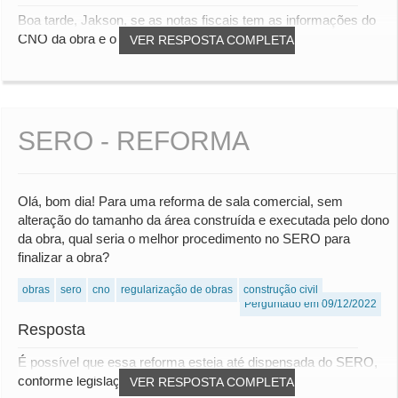
Boa tarde, Jakson, se as notas fiscais tem as informações do
CNO da obra e o material foi aplicado d...
VER RESPOSTA COMPLETA
SERO - REFORMA
Olá, bom dia! Para uma reforma de sala comercial, sem
alteração do tamanho da área construída e executada pelo dono
da obra, qual seria o melhor procedimento no SERO para
finalizar a obra?
obras
sero
cno
regularização de obras
construção civil
Perguntado em 09/12/2022
Resposta
É possível que essa reforma esteja até dispensada do SERO,
conforme legislação a seguir: IN RFB 20...
VER RESPOSTA COMPLETA