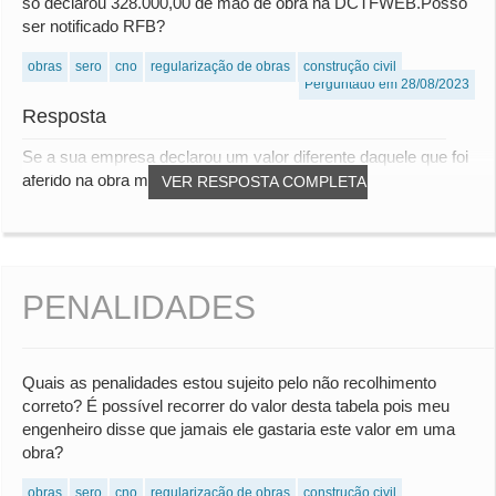
só declarou 328.000,00 de mão de obra na DCTFWEB.Posso
ser notificado RFB?
obras
sero
cno
regularização de obras
construção civil
Perguntado em 28/08/2023
Resposta
Se a sua empresa declarou um valor diferente daquele que foi
aferido na obra mista, pode haver a pos...
VER RESPOSTA COMPLETA
PENALIDADES
Quais as penalidades estou sujeito pelo não recolhimento
correto? É possível recorrer do valor desta tabela pois meu
engenheiro disse que jamais ele gastaria este valor em uma
obra?
obras
sero
cno
regularização de obras
construção civil