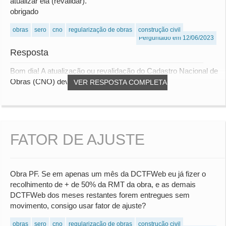
atualizar ela (revalidar).
obrigado
obras
sero
cno
regularização de obras
construção civil
Perguntado em 12/06/2023
Resposta
Bom dia! A atualização ou revalidação do Cadastro Nacional de
Obras (CNO) deve ser feita junto ao ó...
VER RESPOSTA COMPLETA
FATOR DE AJUSTE
Obra PF. Se em apenas um mês da DCTFWeb eu já fizer o
recolhimento de + de 50% da RMT da obra, e as demais
DCTFWeb dos meses restantes forem entregues sem
movimento, consigo usar fator de ajuste?
obras
sero
cno
regularização de obras
construção civil