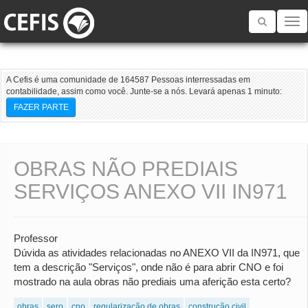
Toggle
navigatio
A Cefis é uma comunidade de 164587 Pessoas interressadas em
contabilidade, assim como você. Junte-se a nós. Levará apenas 1 minuto:
FAZER PARTE
OBRAS NÃO PREDIAIS
SERVIÇOS ANEXO VII IN971
Professor
Dúvida as atividades relacionadas no ANEXO VII da IN971, que
tem a descrição "Serviços", onde não é para abrir CNO e foi
mostrado na aula obras não prediais uma aferição esta certo?
obras
sero
cno
regularização de obras
construção civil