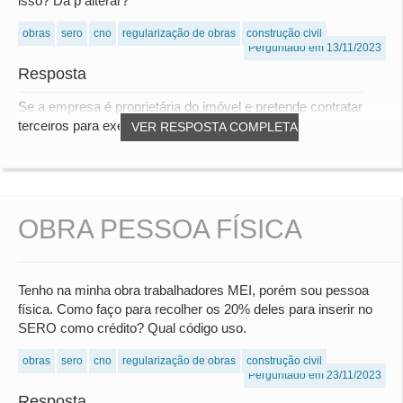
isso? Dá p alterar?
obras
sero
cno
regularização de obras
construção civil
Perguntado em 13/11/2023
Resposta
Se a empresa é proprietária do imóvel e pretende contratar
terceiros para executar unidades para ven...
VER RESPOSTA COMPLETA
OBRA PESSOA FÍSICA
Tenho na minha obra trabalhadores MEI, porém sou pessoa
física. Como faço para recolher os 20% deles para inserir no
SERO como crédito? Qual código uso.
obras
sero
cno
regularização de obras
construção civil
Perguntado em 23/11/2023
Resposta