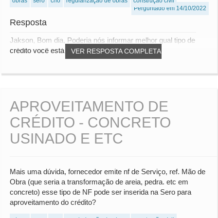
obras
sero
cno
regularização de obras
construção civil
Perguntado em 14/10/2022
Resposta
Jakson, Bom dia, Poderia nós informar melhor qual tipo de
crédito você está se referindo.
VER RESPOSTA COMPLETA
APROVEITAMENTO DE
CRÉDITO - CONCRETO
USINADO E ETC
Mais uma dúvida, fornecedor emite nf de Serviço, ref. Mão de
Obra (que seria a transformação de areia, pedra. etc em
concreto) esse tipo de NF pode ser inserida na Sero para
aproveitamento do crédito?