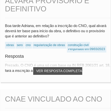
ALVARÁ PROVISÓRIO E
DEFINITIVO
Boa tarde Adriana, em relação a inscrição do CNO, qual alvará
deverá ter base para início da obra, o definitivo ou o provisório
que é anterior ao definitivo?
obras
sero
cno
regularização de obras
construção civil
Perguntado em 09/03/2023
Resposta
Prezado, O CNO é uma só com base na IN RFB 2061/21 art. 18,
fará a inscrição após 30 dias do iníci...
VER RESPOSTA COMPLETA
CNAE VINCULADO AO CNO