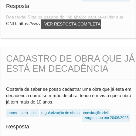
Resposta
Boa tarde! Siga os passos do link abaixo para revalidar sua
CND: https://www.gov.br/receitafederal/p...
VER RESPOSTA COMPLETA
CADASTRO DE OBRA QUE JÁ
ESTÁ EM DECADÊNCIA
Gostaria de saber se posso cadastrar uma obra que já está em
decadência como sem mão de obra, tendo em vista que a obra
já tem mais de 10 anos.
obras
sero
cno
regularização de obras
construção civil
Perguntado em 20/06/2023
Resposta