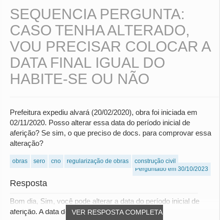
SEQUENCIA PERGUNTA:
CASO TENHA ALTERADO,
VOU PRECISAR COLOCAR A
DATA FINAL IGUAL DO
HABITE-SE OU NÃO
Prefeitura expediu alvará (20/02/2020), obra foi iniciada em
02/11/2020. Posso alterar essa data do período inicial de
aferição? Se sim, o que preciso de docs. para comprovar essa
alteração?
obras
sero
cno
regularização de obras
construção civil
Perguntado em 30/10/2023
Resposta
Bom dia, Sim, você pode alterar a data do período inicial de
aferição. A data de início da obra é um...
VER RESPOSTA COMPLETA