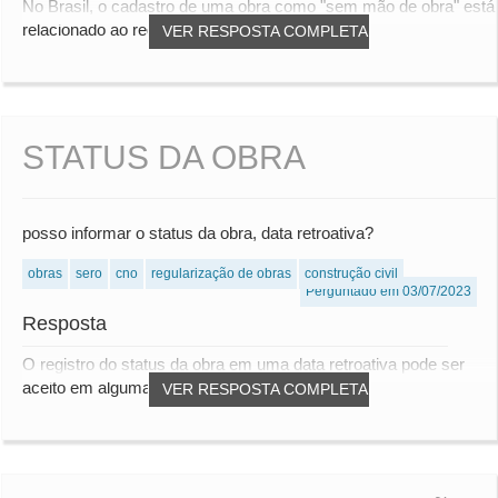
No Brasil, o cadastro de uma obra como "sem mão de obra" está
relacionado ao regime de matrícula e c...
VER RESPOSTA COMPLETA
STATUS DA OBRA
posso informar o status da obra, data retroativa?
obras
sero
cno
regularização de obras
construção civil
Perguntado em 03/07/2023
Resposta
O registro do status da obra em uma data retroativa pode ser
aceito em algumas circunstâncias especí...
VER RESPOSTA COMPLETA