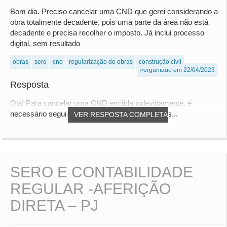
Bom dia. Preciso cancelar uma CND que gerei considerando a
obra totalmente decadente, pois uma parte da área não está
decadente e precisa recolher o imposto. Já inclui processo
digital, sem resultado
obras
sero
cno
regularização de obras
construção civil
Perguntado em 22/04/2023
Resposta
Olá! Para cancelar uma CND emitida indevidamente, é
necessário seguir alguns passos. A primeira cois...
VER RESPOSTA COMPLETA
SERO E CONTABILIDADE
REGULAR -AFERIÇÃO
DIRETA – PJ