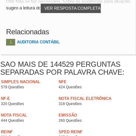
Olá! Não se faz necessário. Sobre as exigências para atuação,
sugiro a leitura do conteúdo abaixo qu...
VER RESPOSTA COMPLETA
Relacionadas
1
AUDITORIA CONTÁBIL
SAO MAIS DE 144529 PERGUNTAS
SEPARADAS POR PALAVRA CHAVE:
SIMPLES NACIONAL
NFE
579 Questões
424 Questões
NF-E
NOTA FISCAL ELETRÔNICA
320 Questões
318 Questões
NOTA FISCAL
EMISSÃO
444 Questões
260 Questões
REINF
SPED REINF