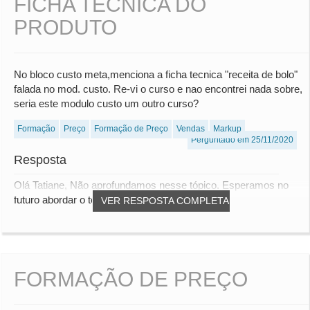
FICHA TÉCNICA DO
PRODUTO
No bloco custo meta,menciona a ficha tecnica "receita de bolo"
falada no mod. custo. Re-vi o curso e nao encontrei nada sobre,
seria este modulo custo um outro curso?
Formação
Preço
Formação de Preço
Vendas
Markup
Perguntado em 25/11/2020
Resposta
Olá Tatiane, Não aprofundamos nesse tópico. Esperamos no
futuro abordar o tema. Dúvidas, entre em co...
VER RESPOSTA COMPLETA
FORMAÇÃO DE PREÇO