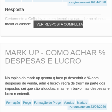
Perguntado em 16/04/2020
Resposta
Certamente a Cefis investe em tecnologia para dar ao aluno a
maior qualidade. Entretanto a utilizaçã...
VER RESPOSTA COMPLETA
MARK UP - COMO ACHAR %
DESPESAS E LUCRO
No topico do mark up qconta q faço p/ descobrir a % com
despesas de venda, adm e lucro? regra de tres? na parte dos
impostos sei que são aliquotas, mas, em baixo, nas despesas e
lucro n entendi.
Formação
Preço
Formação de Preço
Vendas
Markup
Perguntado em 23/06/2020