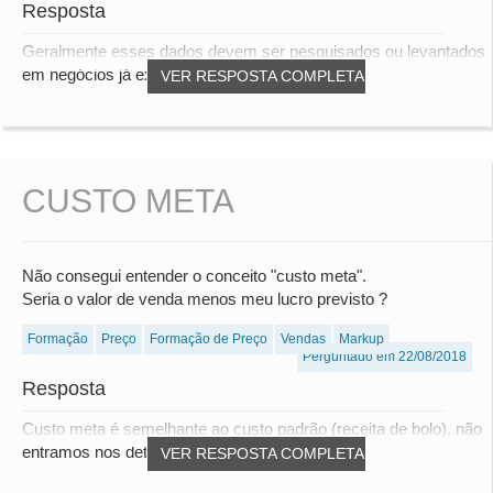
Resposta
Geralmente esses dados devem ser pesquisados ou levantados
em negócios já existentes. Mas o correto...
VER RESPOSTA COMPLETA
CUSTO META
Não consegui entender o conceito "custo meta".
Seria o valor de venda menos meu lucro previsto ?
Formação
Preço
Formação de Preço
Vendas
Markup
Perguntado em 22/08/2018
Resposta
Custo meta é semelhante ao custo padrão (receita de bolo). não
entramos nos detalhes. Mas é como se...
VER RESPOSTA COMPLETA