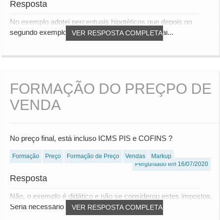
Resposta
No exemplo adotei percentuais hipotéticos que depois no
segundo exemplo usei estes mesmos percentuai...
VER RESPOSTA COMPLETA
FORMAÇÃO DO PREÇPO DE
VENDA
No preço final, está incluso ICMS PIS e COFINS ?
Formação
Preço
Formação de Preço
Vendas
Markup
Perguntado em 16/07/2020
Resposta
Não, o exemplo é didático e não se considerou estes impostos.
Seria necessário um novo exemplo consi...
VER RESPOSTA COMPLETA