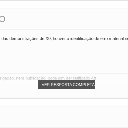
RO
 das demonstrações de X0, houver a identificação de erro material no
gação, nem publicação, pode sim ser retificado Att
VER RESPOSTA COMPLETA