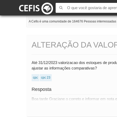
A Cefis é uma comunidade de 164676 Pessoas interressadas e
ALTERAÇÃO DA VALO
Até 31/12/2023 valorizacao dos estoques de produt
ajustar as informações comparativas?
cpc
cpc 23
Resposta
Boa tarde Graciane o correto e informar em nota ex