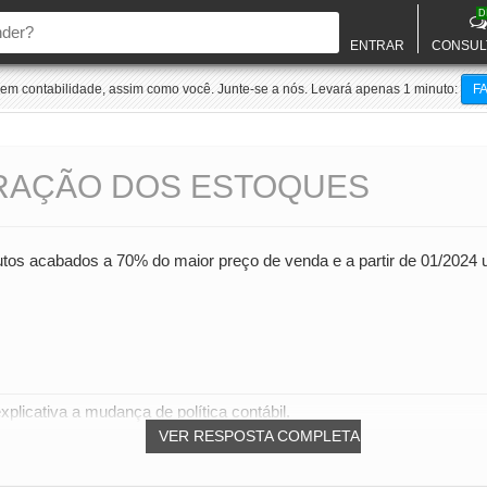
D
ENTRAR
CONSUL
m contabilidade, assim como você. Junte-se a nós. Levará apenas 1 minuto:
F
RAÇÃO DOS ESTOQUES
os acabados a 70% do maior preço de venda e a partir de 01/2024 uti
plicativa a mudança de política contábil.
VER RESPOSTA COMPLETA