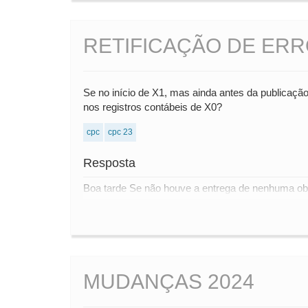
RETIFICAÇÃO DE ER
Se no início de X1, mas ainda antes da publicação
nos registros contábeis de X0?
cpc
cpc 23
Resposta
Boa tarde Se não houve a entrega de nenhuma obri
MUDANÇAS 2024