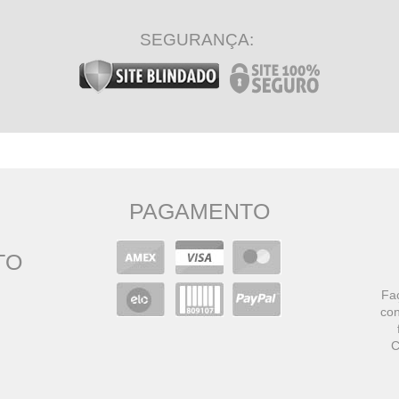
SEGURANÇA:
PAGAMENTO
TO
Faç
con
C