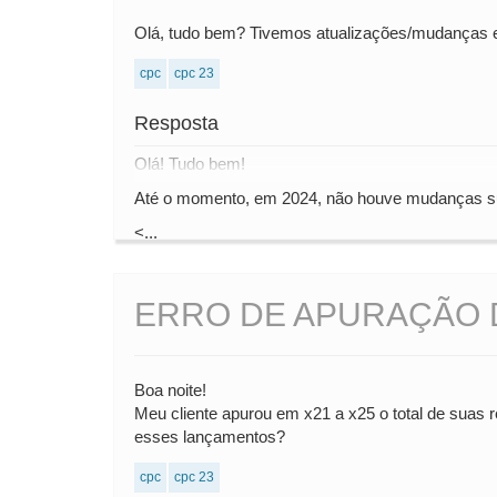
Olá, tudo bem? Tivemos atualizações/mudanças
cpc
cpc 23
Resposta
Olá! Tudo bem!
Até o momento, em 2024, não houve mudanças s
<...
ERRO DE APURAÇÃO D
Boa noite!
Meu cliente apurou em x21 a x25 o total de suas 
esses lançamentos?
cpc
cpc 23