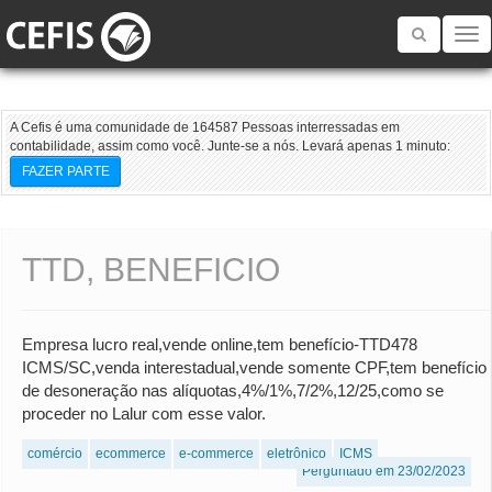
Toggle
navigatio
A Cefis é uma comunidade de 164587 Pessoas interressadas em
contabilidade, assim como você. Junte-se a nós. Levará apenas 1 minuto:
FAZER PARTE
TTD, BENEFICIO
Empresa lucro real,vende online,tem benefício-TTD478
ICMS/SC,venda interestadual,vende somente CPF,tem benefício
de desoneração nas alíquotas,4%/1%,7/2%,12/25,como se
proceder no Lalur com esse valor.
comércio
ecommerce
e-commerce
eletrônico
ICMS
Perguntado em 23/02/2023