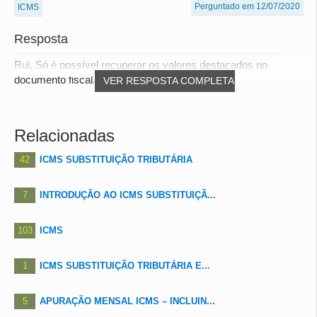
Perguntado em 12/07/2020
ICMS
Resposta
Rui, Só é possível recuperar os valores destacados no
documento fiscal.
VER RESPOSTA COMPLETA
Relacionadas
42
ICMS SUBSTITUIÇÃO TRIBUTÁRIA
7
INTRODUÇÃO AO ICMS SUBSTITUIÇÃ...
103
ICMS
1
ICMS SUBSTITUIÇÃO TRIBUTÁRIA E...
5
APURAÇÃO MENSAL ICMS – INCLUIN...