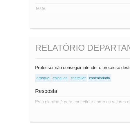
Teste.
RELATÓRIO DEPARTA
Professor não conseguir intender o processo dest
estoque
estoques
controller
controladoria
Resposta
Esta planilha é para conceituar como os valores 