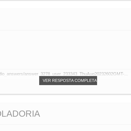
audio_answers/answer_3278_user_233343_ThuAug20232602GMT-...
VER RESPOSTA COMPLETA
OLADORIA