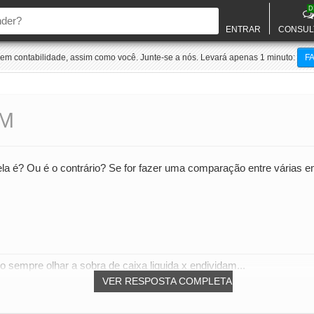
D
ENTRAR
CONSUL
m contabilidade, assim como você. Junte-se a nós. Levará apenas 1 minuto:
F
EM
ela é? Ou é o contrário? Se for fazer uma comparação entre várias
o sempre olhar a sobra de caixa liquida x endividam...
VER RESPOSTA COMPLETA