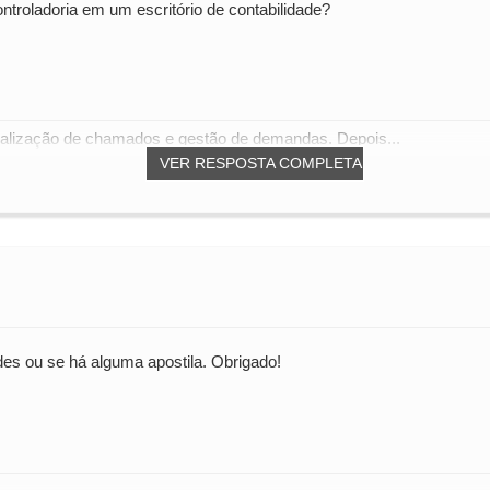
ontroladoria em um escritório de contabilidade?
ntralização de chamados e gestão de demandas. Depois...
VER RESPOSTA COMPLETA
des ou se há alguma apostila. Obrigado!