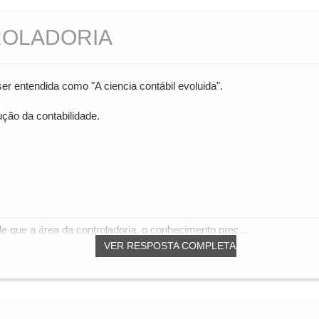
ROLADORIA
r entendida como "A ciencia contábil evoluida".
ão da contabilidade.
de que a área da controladoria, o conhecimento prec...
VER RESPOSTA COMPLETA