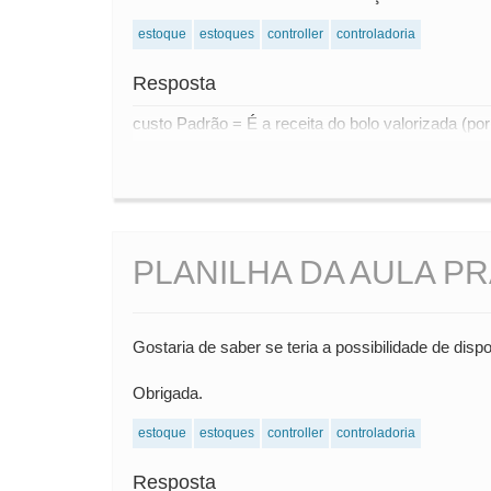
estoque
estoques
controller
controladoria
Resposta
custo Padrão = É a receita do bolo valorizada (po
PLANILHA DA AULA PR
Gostaria de saber se teria a possibilidade de disponi
Obrigada.
estoque
estoques
controller
controladoria
Resposta