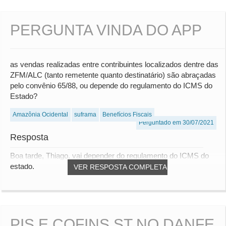
PERGUNTA VINDA DO APP
as vendas realizadas entre contribuintes localizados dentre das
ZFM/ALC (tanto remetente quanto destinatário) são abraçadas
pelo convênio 65/88, ou depende do regulamento do ICMS do
Estado?
Amazônia Ocidental
suframa
Benefícios Fiscais
Perguntado em 30/07/2021
Resposta
Boa tarde, Thiago, vai depender do regulamento do ICMS do
estado.
VER RESPOSTA COMPLETA
PIS E COFINS ST NO DANFE