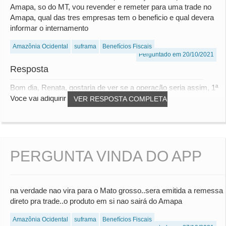
Amapa, so do MT, vou revender e remeter para uma trade no
Amapa, qual das tres empresas tem o beneficio e qual devera
informar o internamento
Amazônia Ocidental
suframa
Benefícios Fiscais
Perguntado em 20/10/2021
Resposta
Bom dia, Renata, gostaria de ver se a operação seria assim, 1ª
Voce vai adiquirir a mercadoria do Am...
VER RESPOSTA COMPLETA
PERGUNTA VINDA DO APP
na verdade nao vira para o Mato grosso..sera emitida a remessa
direto pra trade..o produto em si nao sairá do Amapa
Amazônia Ocidental
suframa
Benefícios Fiscais