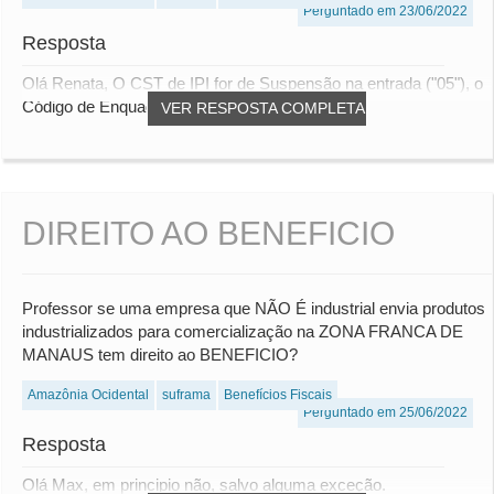
Perguntado em 23/06/2022
Resposta
Olá Renata, O CST de IPI for de Suspensão na entrada ("05"), o
Código de Enquadramento deve ser de...
VER RESPOSTA COMPLETA
DIREITO AO BENEFICIO
Professor se uma empresa que NÃO É industrial envia produtos
industrializados para comercialização na ZONA FRANCA DE
MANAUS tem direito ao BENEFICIO?
Amazônia Ocidental
suframa
Benefícios Fiscais
Perguntado em 25/06/2022
Resposta
Olá Max, em principio não, salvo alguma exceção.