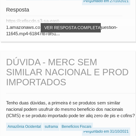
Perguntado em 27/10/2021
Resposta
https://cefiscdn.s3-sa-east-
1.amazonaws.com/audio_answers/answer-for-question-
VER RESPOSTA COMPLETA
11645.mp4-61847fb7df51...
DÚVIDA - MERC SEM
SIMILAR NACIONAL E PROD
IMPORTADOS
Tenho duas dúvidas, a primeira é se produtos sem similar
nacional podem usufruir do mesmo beneficio dos nacionais
(ICMS) e se produto importado pode ter aliq zero de pis e cofins?
Amazônia Ocidental
suframa
Benefícios Fiscais
Perguntado em 31/10/2021