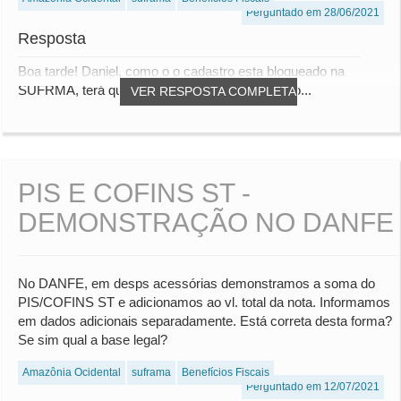
Perguntado em 28/06/2021
Resposta
Boa tarde! Daniel, como o o cadastro esta bloqueado na
SUFRMA, terá que recolher o ICMS e DIFAL e o...
VER RESPOSTA COMPLETA
PIS E COFINS ST -
DEMONSTRAÇÃO NO DANFE
No DANFE, em desps acessórias demonstramos a soma do
PIS/COFINS ST e adicionamos ao vl. total da nota. Informamos
em dados adicionais separadamente. Está correta desta forma?
Se sim qual a base legal?
Amazônia Ocidental
suframa
Benefícios Fiscais
Perguntado em 12/07/2021