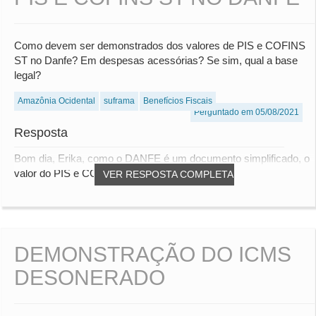
Como devem ser demonstrados dos valores de PIS e COFINS
ST no Danfe? Em despesas acessórias? Se sim, qual a base
legal?
Amazônia Ocidental
suframa
Benefícios Fiscais
Perguntado em 05/08/2021
Resposta
Bom dia, Erika, como o DANFE é um documento simplificado, o
valor do PIS e COFINS ST, não tem a obri...
VER RESPOSTA COMPLETA
DEMONSTRAÇÃO DO ICMS
DESONERADO