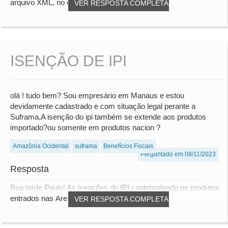
arquivo XML, no qual o seu cliente recebe...
VER RESPOSTA COMPLETA
ISENÇÃO DE IPI
olá ! tudo bem? Sou empresário em Manaus e estou
devidamente cadastrado e com situação legal perante a
Suframa.A isenção do ipi também se extende aos produtos
importado?ou somente em produtos nacion ?
Amazônia Ocidental
suframa
Benefícios Fiscais
Perguntado em 08/11/2023
Resposta
Boa tarde Paulo! As isenções do IPI contemplando os produtos
entrados nas Áreas de Livre Comércio (A...
VER RESPOSTA COMPLETA