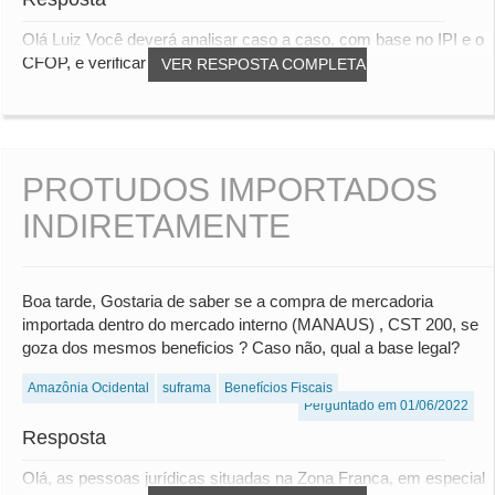
Olá Luiz Você deverá analisar caso a caso, com base no IPI e o
CFOP, e verificar se os itens se enqu...
VER RESPOSTA COMPLETA
PROTUDOS IMPORTADOS
INDIRETAMENTE
Boa tarde, Gostaria de saber se a compra de mercadoria
importada dentro do mercado interno (MANAUS) , CST 200, se
goza dos mesmos beneficios ? Caso não, qual a base legal?
Amazônia Ocidental
suframa
Benefícios Fiscais
Perguntado em 01/06/2022
Resposta
Olá, as pessoas jurídicas situadas na Zona Franca, em especial