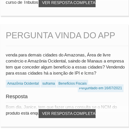
curso de Tributos sobre Comércio Exterio...
VER RESPOSTA COMPLETA
PERGUNTA VINDA DO APP
venda para demais cidades do Amazonas, Área de livre
comércio e Amazônia Ocidental, saindo de Manaus a empresa
tem que conceder algum benefício a essas cidades? Vendendo
para essas cidades há a isenção de IPI e Icms?
Amazônia Ocidental
suframa
Benefícios Fiscais
Perguntado em 16/07/2021
Resposta
Bom dia, Janice, tem que fazer uma consulta se o NCM do
produto está enquadrado no benefícios de ise...
VER RESPOSTA COMPLETA