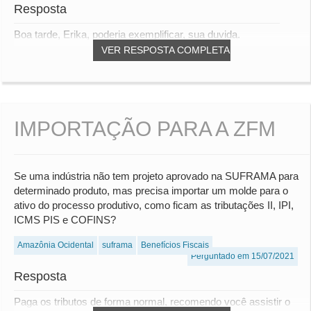
Resposta
Boa tarde, Erika, poderia exemplificar, sua duvida.
VER RESPOSTA COMPLETA
IMPORTAÇÃO PARA A ZFM
Se uma indústria não tem projeto aprovado na SUFRAMA para
determinado produto, mas precisa importar um molde para o
ativo do processo produtivo, como ficam as tributações II, IPI,
ICMS PIS e COFINS?
Amazônia Ocidental
suframa
Benefícios Fiscais
Perguntado em 15/07/2021
Resposta
Paga os tributos de forma normal, recomendo você assistir o