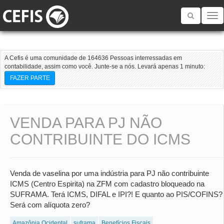
Toggle
navigatio
A Cefis é uma comunidade de 164636 Pessoas interressadas em
contabilidade, assim como você. Junte-se a nós. Levará apenas 1 minuto:
FAZER PARTE
VENDA PARA PJ NÃO
CONTRIBUINTE DO ICMS
Venda de vaselina por uma indústria para PJ não contribuinte
ICMS (Centro Espirita) na ZFM com cadastro bloqueado na
SUFRAMA. Terá ICMS, DIFAL e IPI?! E quanto ao PIS/COFINS?
Será com alíquota zero?
Amazônia Ocidental
suframa
Benefícios Fiscais