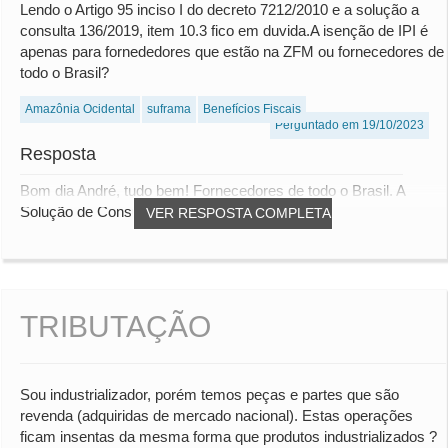
Lendo o Artigo 95 inciso I do decreto 7212/2010 e a solução a
consulta 136/2019, item 10.3 fico em duvida.A isenção de IPI é
apenas para fornededores que estão na ZFM ou fornecedores de
todo o Brasil?
Amazônia Ocidental
suframa
Benefícios Fiscais
Perguntado em 19/10/2023
Resposta
Bom dia André, tudo bem! Fornecedores de todo o Brasil. A
Solução de Consulta SRRF10 nº 10.009/2023,...
VER RESPOSTA COMPLETA
TRIBUTAÇÃO
Sou industrializador, porém temos peças e partes que são
revenda (adquiridas de mercado nacional). Estas operações
ficam insentas da mesma forma que produtos industrializados ?