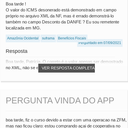
Boa tarde !
O valor do ICMS desonerado está demonstrado em campo
próprio no arquivo XML da NF, mas é errado demonstrá-lo
também no campo Desconto da DANFE ? Eu sou remetente
localizada em MG.
Amazônia Ocidental
suframa
Benefícios Fiscais
Perguntado em 07/09/2021
Resposta
Boa tarde, Patrícia, O correto é o valor apenas ser demostrado
no XML, não se enquadra para ser dem...
VER RESPOSTA COMPLETA
PERGUNTA VINDA DO APP
boa tarde, fiz o curso devido a estar com uma operacao na ZFM,
mas nao ficou claro: estou comprando açai de cooperativa no