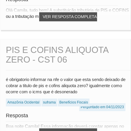
Olá Camila, tudo bem! A substituição tributária de PIS e COFINS
ou a tributação monofásica, são form...
VER RESPOSTA COMPLETA
PIS E COFINS ALIQUOTA
ZERO - CST 06
é obrigatorio informar na nfe o valor que esta sendo deixado de
cobrar a titulo de pis e cofins aliquota zero? igualmente como
ocorre com o icms que é desonerado
Amazônia Ocidental
suframa
Benefícios Fiscais
Perguntado em 04/11/2023
Resposta
Boa noite Camila! Essa informação deverá constar apenas no