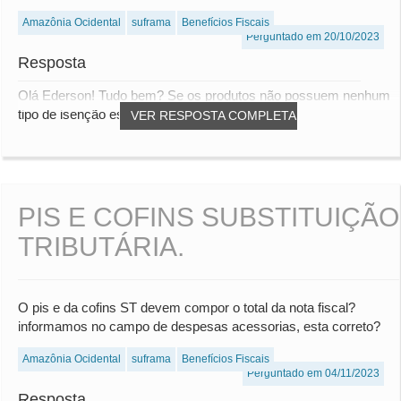
Amazônia Ocidental
suframa
Benefícios Fiscais
Perguntado em 20/10/2023
Resposta
Olá Ederson! Tudo bem? Se os produtos não possuem nenhum
tipo de isenção específica no RICMS do seu...
VER RESPOSTA COMPLETA
PIS E COFINS SUBSTITUIÇÃO
TRIBUTÁRIA.
O pis e da cofins ST devem compor o total da nota fiscal?
informamos no campo de despesas acessorias, esta correto?
Amazônia Ocidental
suframa
Benefícios Fiscais
Perguntado em 04/11/2023
Resposta