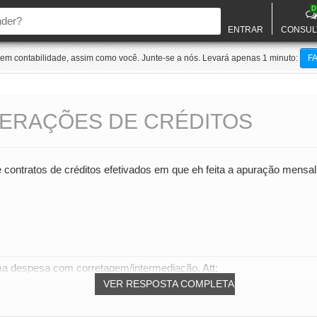
D
ENTRAR
CONSUL
m contabilidade, assim como você. Junte-se a nós. Levará apenas 1 minuto:
F
ERAÇÕES DE CRÉDITOS
 contratos de créditos efetivados em que eh feita a apuração me
ma despesa com corretagem/intermediação. Att;
VER RESPOSTA COMPLETA