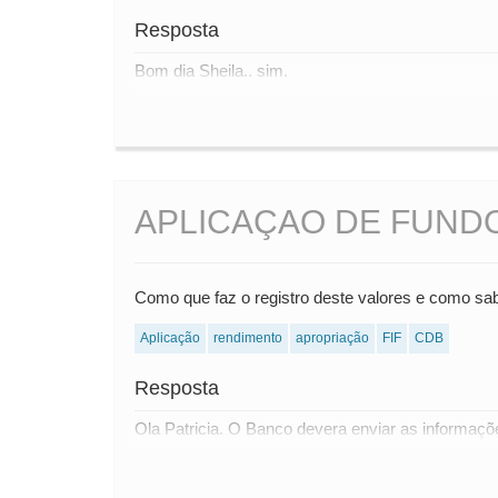
Resposta
Bom dia Sheila.. sim.
APLICAÇAO DE FUNDO
Como que faz o registro deste valores e como sabe
Aplicação
rendimento
apropriação
FIF
CDB
Resposta
Ola Patricia. O Banco devera enviar as informaç