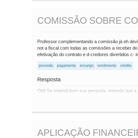
COMISSÃO SOBRE CO
Professor complementando a comissão já eh devid
not a fiscal com todas as comissões a receber d
efetivação do contrato e d-credores divertidos c- 
provisão
pagamento
encargo
rendimento
crédito
Resposta
Olá! Se entendi bem sua pergunta, entendo que a
APLICAÇÃO FINANCEI