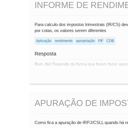
INFORME DE RENDIM
Para calculo dos impostos trimestrais (IR/CS) d
por cotas, os valores serem diferentes
Aplicação
rendimento
apropriação
FIF
CDB
Resposta
Bom dia! Depende da forma que forem fazer apuraç
APURAÇÃO DE IMPOS
Como fica a apuração de IRPJ/CSLL quando há r