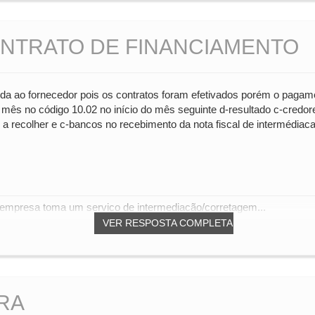
NTRATO DE FINANCIAMENTO
a ao fornecedor pois os contratos foram efetivados porém o pagame
o mês no código 10.02 no início do mês seguinte d-resultado c-cred
ir a recolher e c-bancos no recebimento da nota fiscal de intermédiaca
 empresa toma um serviço de intermediação/corretagem...
VER RESPOSTA COMPLETA
RA