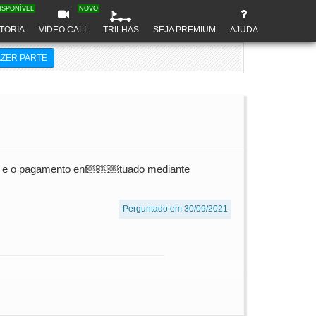
ISPONÍVEL
NOVO
TORIA
VIDEO CALL
TRILHAS
SEJA PREMIUM
AJUDA
AZER PARTE
nsal e o pagamento enf￼￼￼tuado mediante
Perguntado em 30/09/2021