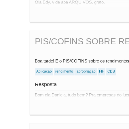
Ola Edy, vide aba ARQUIVOS. grato.
PIS/COFINS SOBRE 
Boa tarde! E o PIS/COFINS sobre os rendimentos
Aplicação
rendimento
apropriação
FIF
CDB
Resposta
Bom dia Daniela, tudo bem? Pra empresas do lucro