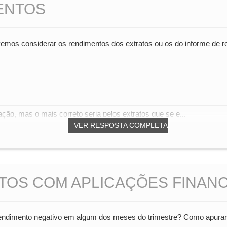
ENTOS
evemos considerar os rendimentos dos extratos ou os do informe de 
ão, mas o mais correto seria pelos extratos que se e...
VER RESPOSTA COMPLETA
TOS COM APLICAÇÕES FINAN
endimento negativo em algum dos meses do trimestre? Como apura