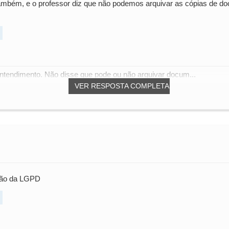
bém, e o professor diz que não podemos arquivar as cópias de doc
ntendimento. Não disse que pode ou não arquivar docum...
VER RESPOSTA COMPLETA
ção da LGPD