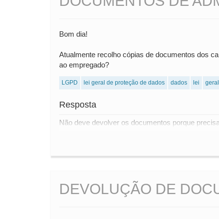
DOCUMENTOS DE AD
Bom dia!
Atualmente recolho cópias de documentos dos can
ao empregado?
LGPD
lei geral de proteção de dados
dados
lei
geral
Resposta
Não deve devolver os documentos porque precisa g
DEVOLUÇÃO DE DOC