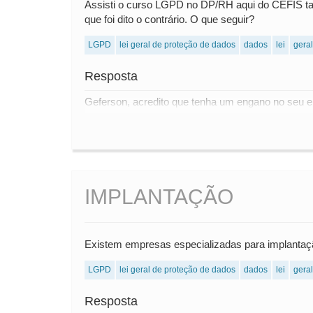
Assisti o curso LGPD no DP/RH aqui do CEFIS tam
que foi dito o contrário. O que seguir?
LGPD
lei geral de proteção de dados
dados
lei
geral
Resposta
Geferson, acredito que tenha um engano no seu e
IMPLANTAÇÃO
Existem empresas especializadas para implanta
LGPD
lei geral de proteção de dados
dados
lei
geral
Resposta