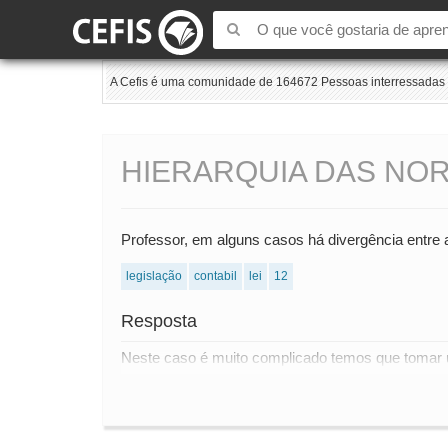
A Cefis é uma comunidade de 164672 Pessoas interressadas e
HIERARQUIA DAS NO
Professor, em alguns casos há divergência entre
legislação
contabil
lei
12
Resposta
Neste caso é muito complicado temos que tomar u