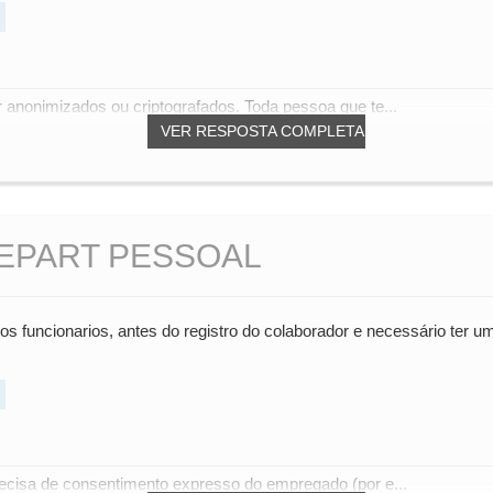
r anonimizados ou criptografados. Toda pessoa que te...
VER RESPOSTA COMPLETA
DEPART PESSOAL
os funcionarios, antes do registro do colaborador e necessário ter u
recisa de consentimento expresso do empregado (por e...