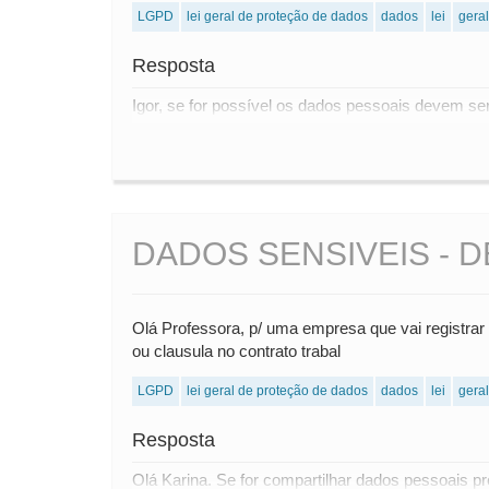
LGPD
lei geral de proteção de dados
dados
lei
geral
Resposta
Igor, se for possível os dados pessoais devem se
DADOS SENSIVEIS - 
Olá Professora, p/ uma empresa que vai registrar 
ou clausula no contrato trabal
LGPD
lei geral de proteção de dados
dados
lei
geral
Resposta
Olá Karina. Se for compartilhar dados pessoais p