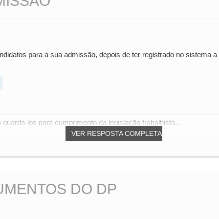
MISSÃO
didatos para a sua admissão, depois de ter registrado no sistema 
uarda-los para cumprimento da legislação trabalhista...
VER RESPOSTA COMPLETA
UMENTOS DO DP