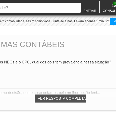
D
ENTRAR
CONSUL
m contabilidade, assim como você. Junte-se a nós. Levará apenas 1 minuto:
F
RMAS CONTÁBEIS
 as NBCs e o CPC, qual dos dois tem prevalência nessa situação?
ma decisão, neste caso optamos pela melhor opção tent...
VER RESPOSTA COMPLETA