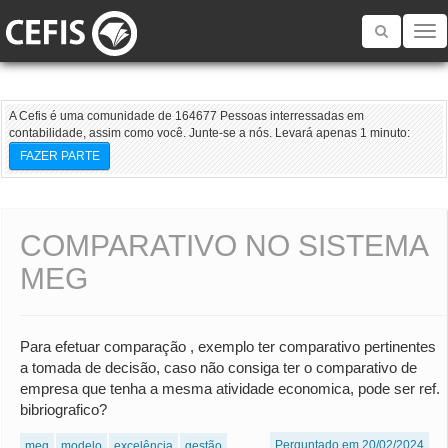
Toggle
navigatio
A Cefis é uma comunidade de 164677 Pessoas interressadas em
contabilidade, assim como você. Junte-se a nós. Levará apenas 1 minuto:
FAZER PARTE
COMPARATIVO NO SISTEMA
MEG
Para efetuar comparação , exemplo ter comparativo pertinentes
a tomada de decisão, caso não consiga ter o comparativo de
empresa que tenha a mesma atividade economica, pode ser ref.
bibriografico?
Perguntado em 20/02/2024
meg
modelo
excelência
gestão