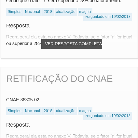
sendo que o fator "r" será superior a 28% do faturamento.
Simples
Nacional
2018
atualização
magna
Perguntado em 19/02/2018
Resposta
Regra geral ela esta no anexo V, Todavia, se o fator "r" for igual
ou superior a 28% será tributada...
VER RESPOSTA COMPLETA
RETIFICAÇÃO DO CNAE
CNAE 36305-02
Simples
Nacional
2018
atualização
magna
Perguntado em 19/02/2018
Resposta
Regra geral ela esta no anexo V, Todavia, se o fator "r" for igual