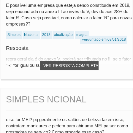
É possível uma empresa que esteja sendo constituída em 2018,
seja enquadrada no anexo III ao invés do V, devido aos 28% do
fator R. Caso seja possível, como calcular o fator "R" para novas
empresas??
Simples
Nacional
2018
atualização
magna
Perguntado em 08/01/2018
Resposta
regra geral ela é do anexo V, poderá ser tributada no III se o fator
"R" for igual ou superior a 28%...
VER RESPOSTA COMPLETA
SIMPLES NCIONAL
e se for MEI? pq geralmente os salões de beleza fazem isso,
contratam manicures e pedem para abir uma MEI pa ser como
prestadora de serviço? Como procede esse caso?