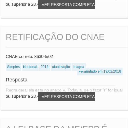
ou superior a 28% será tributada...
VER RESPOSTA COMPLETA
RETIFICAÇÃO DO CNAE
CNAE correto: 8630-5/02
Simples
Nacional
2018
atualização
magna
Perguntado em 19/02/2018
Resposta
Regra geral ela esta no anexo V, Todavia, se o fator "r" for igual
ou superior a 28% será tributada...
VER RESPOSTA COMPLETA