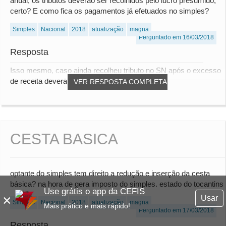
anual, os tributos deverão ser recolhidos pelo lucro presumido,
certo? E como fica os pagamentos já efetuados no simples?
Simples
Nacional
2018
atualização
magna
Perguntado em 16/03/2018
Resposta
Isso mesmo, caso ainda recolheu tributo no SN após o excesso
de receita deverá entrar com pedido de...
VER RESPOSTA COMPLETA
CESTA BASICA
optante do simples tem direito a redução e inserção da cesta
básica? na hora de gera imposto do simples. estado do tocantins
Use grátis o app da CEFIS
×
Usar
Simples
Nacional
2018
atualização
magna
Mais prático e mais rápido!
Perguntado em 17/03/2018
Resposta