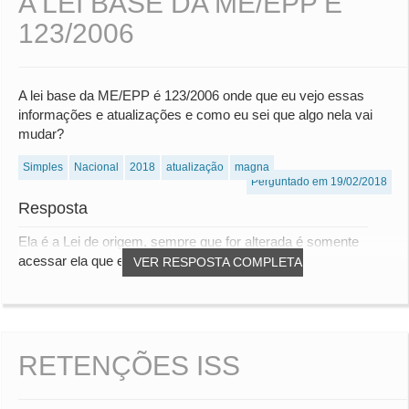
A LEI BASE DA ME/EPP É
123/2006
A lei base da ME/EPP é 123/2006 onde que eu vejo essas
informações e atualizações e como eu sei que algo nela vai
mudar?
Simples
Nacional
2018
atualização
magna
Perguntado em 19/02/2018
Resposta
Ela é a Lei de origem, sempre que for alterada é somente
acessar ela que estará atualizado por todas...
VER RESPOSTA COMPLETA
RETENÇÕES ISS