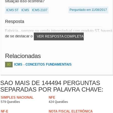
situação isso ocorreria?
Perguntado em 11/08/2017
ICMS ST
ICMS
ICMS 2107
Resposta
Fabricia...sempre na venda interestadual com produto ST, haverá
de se destacar o imposto e antecipá-...
VER RESPOSTA COMPLETA
Relacionadas
93
ICMS - CONCEITOS FUNDAMENTAIS
SAO MAIS DE 144494 PERGUNTAS
SEPARADAS POR PALAVRA CHAVE:
SIMPLES NACIONAL
NFE
579 Questões
424 Questões
NF-E
NOTA FISCAL ELETRÔNICA