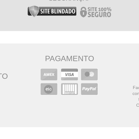
PAGAMENTO
TO
Faç
con
C