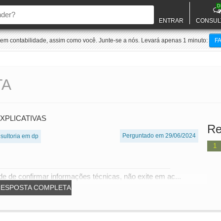
D
ENTRAR
CONSUL
m contabilidade, assim como você. Junte-se a nós. Levará apenas 1 minuto:
F
TA
XPLICATIVAS
Re
Perguntado em 29/06/2024
sultoria em dp
1
e de confirmar informações técnicas, não exite em ac...
RESPOSTA COMPLETA