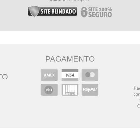
PAGAMENTO
TO
Faç
con
C