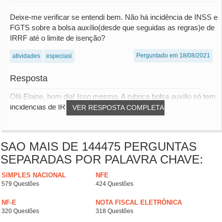
Deixe-me verificar se entendi bem. Não há incidência de INSS e
FGTS sobre a bolsa auxílio(desde que seguidas as regras)e de
IRRF até o limite de isenção?
Perguntado em 18/08/2021
atividades
especiasi
Resposta
Olá Elaine, bom dia! Isso mesmo. A rubrica bolsa auxilio só tem
incidencias de IRRF.
VER RESPOSTA COMPLETA
SAO MAIS DE 144475 PERGUNTAS
SEPARADAS POR PALAVRA CHAVE:
SIMPLES NACIONAL
NFE
579 Questões
424 Questões
NF-E
NOTA FISCAL ELETRÔNICA
320 Questões
318 Questões