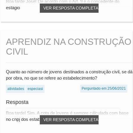
Boa tarde José! De acordo com o Art. 9 é o concedente do
estágio
VER RESPOSTA COMPLETA
APRENDIZ NA CONSTRUÇÃO
CIVIL
Quanto ao número de jovens destinados a construção civil, se dá
por obra, no que se refere ao estabelecimento?
Perguntado em 25/06/2021
atividades
especiasi
Resposta
Boa tarde! Sim. A cota de jovens é sempre cálculada com base
no cnpj dos estabelecimentos.
VER RESPOSTA COMPLETA