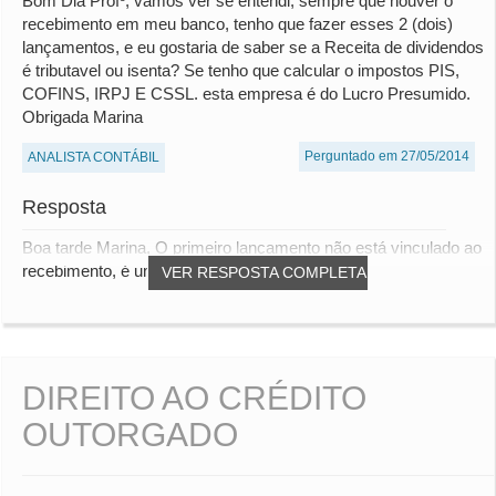
Bom Dia Profº, vamos ver se entendi, sempre que houver o
recebimento em meu banco, tenho que fazer esses 2 (dois)
lançamentos, e eu gostaria de saber se a Receita de dividendos
é tributavel ou isenta? Se tenho que calcular o impostos PIS,
COFINS, IRPJ E CSSL. esta empresa é do Lucro Presumido.
Obrigada Marina
Perguntado em 27/05/2014
ANALISTA CONTÁBIL
Resposta
Boa tarde Marina, O primeiro lançamento não está vinculado ao
recebimento, é uma atualização do sal...
VER RESPOSTA COMPLETA
DIREITO AO CRÉDITO
OUTORGADO