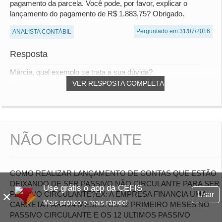
pagamento da parcela. Você pode, por favor, explicar o
lançamento do pagamento de R$ 1.883,75? Obrigado.
Perguntado em 31/07/2016
ANALISTA CONTÁBIL
Resposta
Márcia, qual exemplo se trata a sua dúvida?
VER RESPOSTA COMPLETA
NÃO CIRCULANTE
COMO REALIZAR LANÇAMENTO DE CONTAS QUE ESTÃO
DEIXANDO DE SER PASSIVO NÃO CIRCULANTE PARA SER
Use grátis o app da CEFIS
×
PASSIVO CIRCULANTE?EX: A EMPRESA FINANCIA UMA
Usar
Mais prático e mais rápido!
CARRETA PARA 24 MESES. OS 12 PRIMEIRO MESES NO
PASSIVO CIRCULANTE E OS 12 ULTIMOS PASSIVO