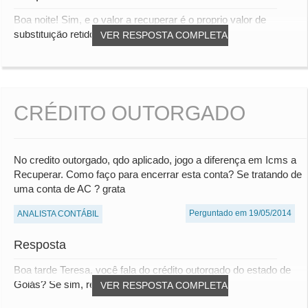
Boa noite! Sim, e o valor a recuperar é o proprio valor de
substituição retido na compra da mercado...
VER RESPOSTA COMPLETA
CRÉDITO OUTORGADO
No credito outorgado, qdo aplicado, jogo a diferença em Icms a
Recuperar. Como faço para encerrar esta conta? Se tratando de
uma conta de AC ? grata
Perguntado em 19/05/2014
ANALISTA CONTÁBIL
Resposta
Boa tarde Teresa, você fala do crédito outorgado do estado de
Goiás? Se sim, recentemente efetuei um...
VER RESPOSTA COMPLETA