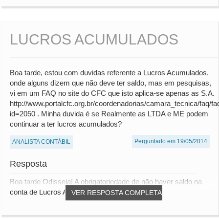
LUCROS ACUMULADOS
Boa tarde, estou com duvidas referente a Lucros Acumulados,
onde alguns dizem que não deve ter saldo, mas em pesquisas,
vi em um FAQ no site do CFC que isto aplica-se apenas as S.A.
http://www.portalcfc.org.br/coordenadorias/camara_tecnica/faq/fa
id=2050 . Minha duvida é se Realmente as LTDA e ME podem
continuar a ter lucros acumulados?
Perguntado em 19/05/2014
ANALISTA CONTÁBIL
Resposta
Boa tarde Odisseia! A obrigatoriedade de não haver saldo na
conta de Lucros Acumulados é somente pa...
VER RESPOSTA COMPLETA