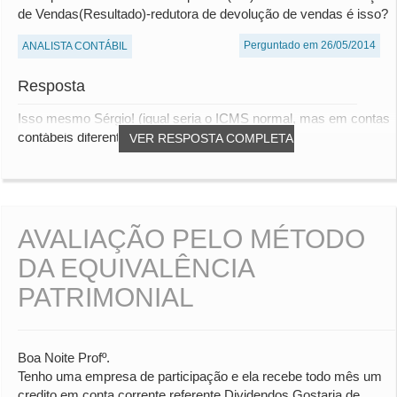
de Vendas(Resultado)-redutora de devolução de vendas é isso?
Perguntado em 26/05/2014
ANALISTA CONTÁBIL
Resposta
Isso mesmo Sérgio! (igual seria o ICMS normal, mas em contas
contábeis diferentes...)
VER RESPOSTA COMPLETA
AVALIAÇÃO PELO MÉTODO
DA EQUIVALÊNCIA
PATRIMONIAL
Boa Noite Profº.
Tenho uma empresa de participação e ela recebe todo mês um
credito em conta corrente referente Dividendos.Gostaria de