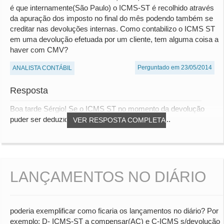
é que internamente(São Paulo) o ICMS-ST é recolhido através
da apuração dos imposto no final do mês podendo também se
creditar nas devoluções internas. Como contabilizo o ICMS ST
em uma devolução efetuada por um cliente, tem alguma coisa a
haver com CMV?
Perguntado em 23/05/2014
ANALISTA CONTÁBIL
Resposta
Boa tarde Sérgio! Se o ICMS ST no momento da devolução
puder ser deduzido do saldo de ICMS ST a pag...
VER RESPOSTA COMPLETA
LANÇAMENTOS NO DIÁRIO
poderia exemplificar como ficaria os lançamentos no diário? Por
exemplo: D- ICMS-ST a compensar(AC) e C-ICMS s/devolução