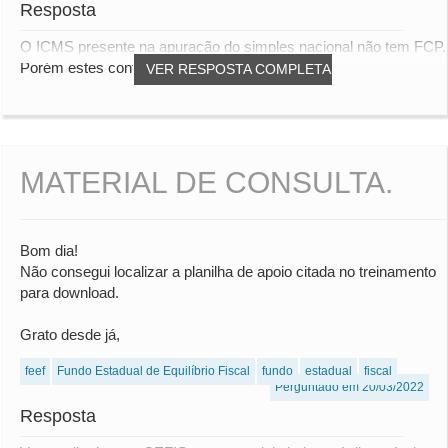
Resposta
O ICMS presente na apuração do simples nacional não tem FCP.
Porém estes contribuintes eventualmente...
VER RESPOSTA COMPLETA
MATERIAL DE CONSULTA.
Bom dia!
Não consegui localizar a planilha de apoio citada no treinamento
para download.
Grato desde já,
feef
Fundo Estadual de Equilíbrio Fiscal
fundo
estadual
fiscal
Perguntado em 20/03/2022
Resposta