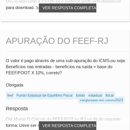
Vou avaliar junto a CEFIS se o material ainda está disponível
para download. Se desejar informar o m...
VER RESPOSTA COMPLETA
APURAÇÃO DO FEEF-RJ
O valor é pago através de uma sub-apuração do ICMS;ou seja:
Benefícios nas entradas - benefícios na saída = base do
FEEF/FOOT X 10%, correto?
Obrigada
feef
Fundo Estadual de Equilíbrio Fiscal
fundo
estadual
fiscal
Perguntado em 28/04/2023
Resposta
Olá Maria! O Cálculo do FEEF/FOT no RJ se dá da seguinte
forma: Deve ser realizado a apuração do ICM...
VER RESPOSTA COMPLETA