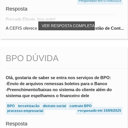
Perguntado em 07/09/2025
Resposta
Prezada Elizete, boa noite!
VER RESPOSTA COMPLETA
A CEFIS oferece um curso prático chamado
Gestão de Cont...
BPO DÚVIDA
Olá, gostaria de saber se entra nos serviços de BPO:
-Envio de arquivos remessas boletos para o Banco
-Preenchimento/baixas no sistema do cliente além do
sistema que espelhamos o financeiro dele
BPO
terceirização
distrato social
contrato BPO
Perguntado em 15/09/2025
processo empresarial
Resposta