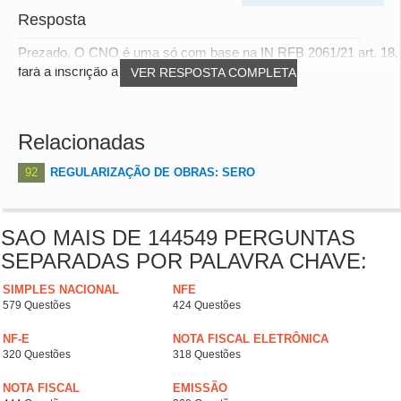
Resposta
Prezado, O CNO é uma só com base na IN RFB 2061/21 art. 18,
fará a inscrição após 30 dias do iníci...
VER RESPOSTA COMPLETA
Relacionadas
92
REGULARIZAÇÃO DE OBRAS: SERO
SAO MAIS DE 144549 PERGUNTAS
SEPARADAS POR PALAVRA CHAVE:
SIMPLES NACIONAL
NFE
579 Questões
424 Questões
NF-E
NOTA FISCAL ELETRÔNICA
320 Questões
318 Questões
NOTA FISCAL
EMISSÃO