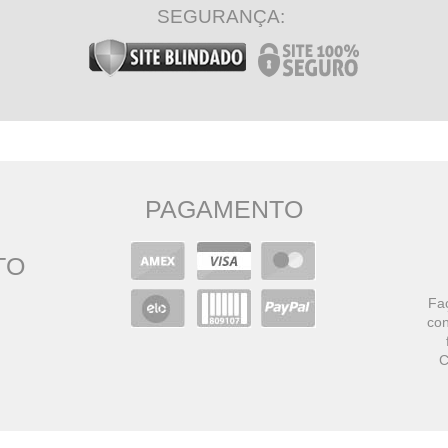
SEGURANÇA:
PAGAMENTO
TO
Faç
con
C