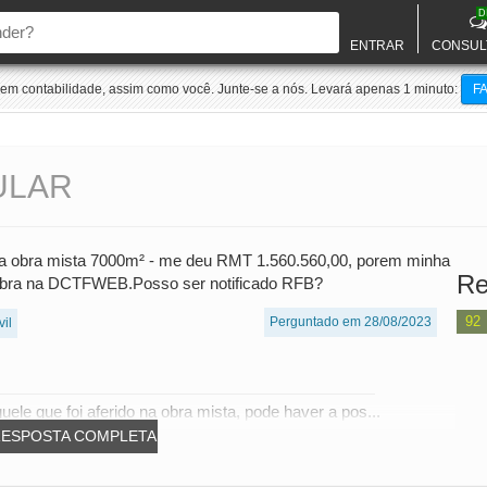
D
ENTRAR
CONSUL
m contabilidade, assim como você. Junte-se a nós. Levará apenas 1 minuto:
F
ULAR
ma obra mista 7000m² - me deu RMT 1.560.560,00, porem minha
Re
 obra na DCTFWEB.Posso ser notificado RFB?
92
Perguntado em 28/08/2023
vil
ele que foi aferido na obra mista, pode haver a pos...
RESPOSTA COMPLETA