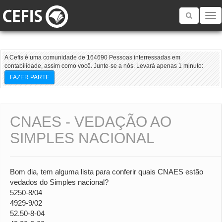
Toggle
navigatio
A Cefis é uma comunidade de 164690 Pessoas interressadas em
contabilidade, assim como você. Junte-se a nós. Levará apenas 1 minuto:
FAZER PARTE
CNAES - VEDAÇÃO AO
SIMPLES NACIONAL
Bom dia, tem alguma lista para conferir quais CNAES estão
vedados do Simples nacional?
5250-8/04
4929-9/02
52.50-8-04