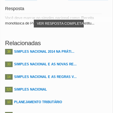
Resposta
Você deve marcar no simples nacional como: Receita
monofásica de Pis/Cofins com cobrança de Substitu...
VER RESPOSTA COMPLETA
Relacionadas
38
SIMPLES NACIONAL 2014 NA PRÁTI...
33
SIMPLES NACIONAL E AS NOVAS RE...
14
SIMPLES NACIONAL E AS REGRAS V...
325
SIMPLES NACIONAL
10
PLANEJAMENTO TRIBUTÁRIO