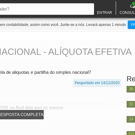
D
ENTRAR
CONSUL
m contabilidade, assim como você. Junte-se a nós. Levará apenas 1 minuto:
F
ACIONAL - ALÍQUOTA EFETIVA
a de aliquotas e partilha do simples nacional?
Re
Perguntado em 14/12/2020
38
33
18, no final dela tem os anexos
RESPOSTA COMPLETA
14
325