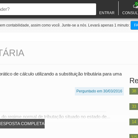
D
ENTRAR
CONSUL
m contabilidade, assim como você. Junte-se a nós. Levará apenas 1 minuto:
F
TÁRIA
tico de cálculo utilizando a substituição tributária para uma
Re
38
Perguntado em 30/03/2016
33
do regime normal de tributação situado no estado de...
14
RESPOSTA COMPLETA
325