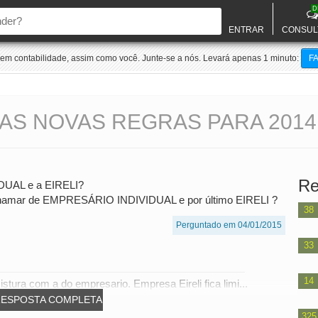
D
ENTRAR
CONSUL
m contabilidade, assim como você. Junte-se a nós. Levará apenas 1 minuto:
F
AS NOVAS REGRAS PARA 2014 
Re
IDUAL e a EIRELI?
a chamar de EMPRESÁRIO INDIVIDUAL e por último EIRELI ?
38
Perguntado em 04/01/2015
33
14
stura com a do empresario. Empresa Eireli fica limi...
RESPOSTA COMPLETA
325