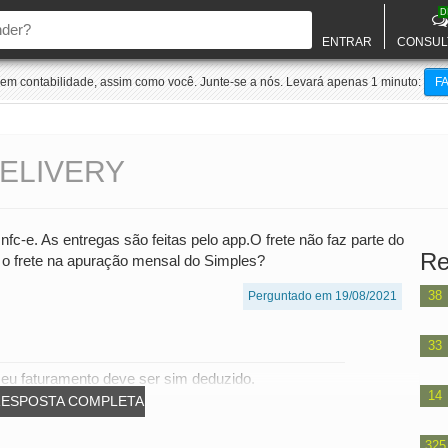
D
ENTRAR
CONSUL
m contabilidade, assim como você. Junte-se a nós. Levará apenas 1 minuto:
F
ELIVERY
nfc-e. As entregas são feitas pelo app.O frete não faz parte do
Re
 o frete na apuração mensal do Simples?
38
Perguntado em 19/08/2021
33
seu faturamento deve ser sim deduzido.
14
RESPOSTA COMPLETA
325