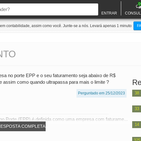
D
ENTRAR
CONSUL
m contabilidade, assim como você. Junte-se a nós. Levará apenas 1 minuto:
F
NTO
a no porte EPP e o seu faturamento seja abaixo de R$
Re
e assim como quando ultrapassa para mais o limite ?
38
Perguntado em 25/12/2023
33
no Porte (EPP) é definida como uma empresa com faturame...
14
RESPOSTA COMPLETA
325