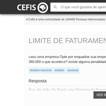
A Cefis é uma comunidade de 164690 Pessoas interressadas e
LIMITE DE FATURAME
caso uma empresa Opte por enquadrar sua empres
360.000 o que acontece? existe alguma penalidad
simples nacional
simples
nacional
Resposta
Bom dia João, No Brasil, uma Empresa de Peque
VER 