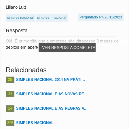
Liliano Luiz
Perguntado em 26/11/2023
simples nacional
simples
nacional
Resposta
Olá! É primordial que a empresa não ultrapasse 3 meses de
debitos em aberto, seja de FGTS, ou de ent...
VER RESPOSTA COMPLETA
Relacionadas
38
SIMPLES NACIONAL 2014 NA PRÁTI...
33
SIMPLES NACIONAL E AS NOVAS RE...
14
SIMPLES NACIONAL E AS REGRAS V...
325
SIMPLES NACIONAL