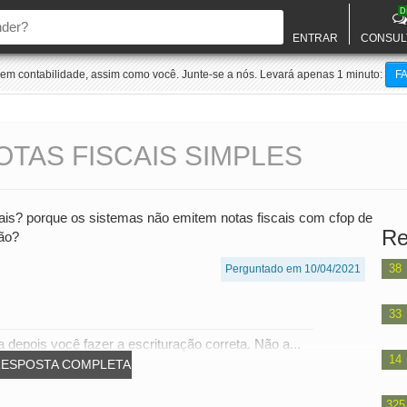
D
ENTRAR
CONSUL
m contabilidade, assim como você. Junte-se a nós. Levará apenas 1 minuto:
F
TAS FISCAIS SIMPLES
cais? porque os sistemas não emitem notas fiscais com cfop de
Re
ção?
38
Perguntado em 10/04/2021
33
a depois você fazer a escrituração correta. Não a...
14
RESPOSTA COMPLETA
325