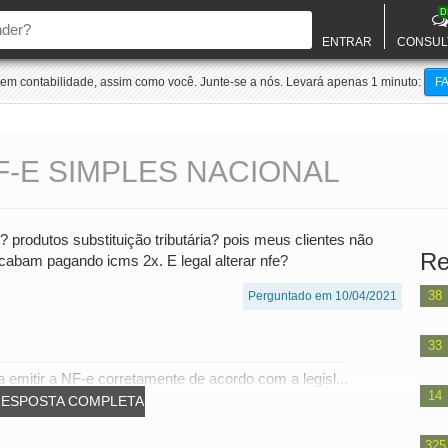
D
ENTRAR
CONSUL
m contabilidade, assim como você. Junte-se a nós. Levará apenas 1 minuto:
F
-E SIMPLES NACIONAL
? produtos substituição tributária? pois meus clientes não
Re
cabam pagando icms 2x. E legal alterar nfe?
38
Perguntado em 10/04/2021
33
 emitir a NF-e corretamente de acordo com a legisl...
14
RESPOSTA COMPLETA
325