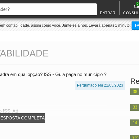
D
ENTRAR
CONSUL
m contabilidade, assim como você. Junte-se a nós. Levará apenas 1 minuto:
F
ABILIDADE
quadra em qual opção? ISS - Guia paga no municipio ?
Re
Perguntado em 22/05/2023
38
33
 ISS. Att
RESPOSTA COMPLETA
14
325