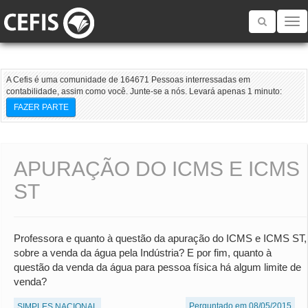
Toggle
navigatio
A Cefis é uma comunidade de 164671 Pessoas interressadas em
contabilidade, assim como você. Junte-se a nós. Levará apenas 1 minuto:
FAZER PARTE
APURAÇÃO DO ICMS E ICMS
ST
Professora e quanto à questão da apuração do ICMS e ICMS ST,
sobre a venda da água pela Indústria? E por fim, quanto à
questão da venda da água para pessoa física há algum limite de
venda?
Perguntado em 08/05/2015
SIMPLES NACIONAL