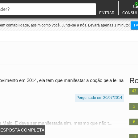
D
ENTRAR
CONSUL
m contabilidade, assim como você. Junte-se a nós. Levará apenas 1 minuto:
F
Re
imento em 2014, ela tem que manifestar a opção pela lei na
43
Perguntado em 20/07/2014
3
6
 Maio. E deve ser manifestada sim, mesmo que não t...
RESPOSTA COMPLETA
12