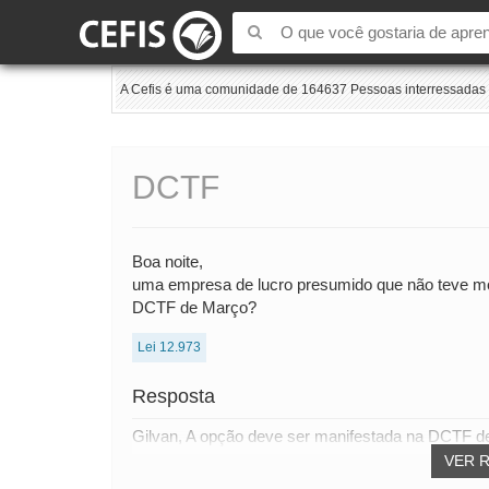
A Cefis é uma comunidade de 164637 Pessoas interressadas e
DCTF
Boa noite,
uma empresa de lucro presumido que não teve mov
DCTF de Março?
Lei 12.973
Resposta
Gilvan, A opção deve ser manifestada na DCTF de
VER 