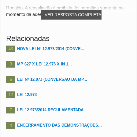
Ronaldo, A reavaliação é proibida, foi permitida somente no
momento da adesão as normas internacio...
VER RESPOSTA COMPLETA
Relacionadas
43
NOVA LEI Nº 12.973/2014 (CONVE...
3
MP 627 X LEI 12.973 X IN 1...
6
LEI Nº 12.973 (CONVERSÃO DA MP...
12
LEI 12.973
7
LEI 12.973/2014 REGULAMENTADA...
4
ENCERRAMENTO DAS DEMONSTRAÇÕES...