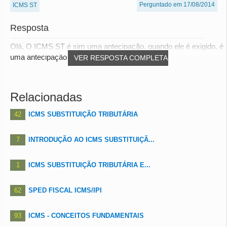
Perguntado em 17/08/2014
ICMS ST
Resposta
Olá, O ICMS ST é sim uma antecipação, quando ele é exigido, é
uma antecipação total. Atenciosamente,...
VER RESPOSTA COMPLETA
Relacionadas
42
ICMS SUBSTITUIÇÃO TRIBUTÁRIA
7
INTRODUÇÃO AO ICMS SUBSTITUIÇÃ...
1
ICMS SUBSTITUIÇÃO TRIBUTÁRIA E...
62
SPED FISCAL ICMS/IPI
93
ICMS - CONCEITOS FUNDAMENTAIS